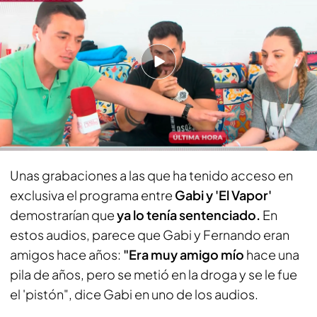
PUEDE INTERESARTE
Risto Mejide presume de la original camisa que
lució este martes en 'Todo es mentira': un diseño
con viñetas de cómic
Los audios que demostrarían que Gabi ya
estaba sentenciado por 'El Vapor'
Unas grabaciones a las que ha tenido acceso en
exclusiva el programa entre
Gabi y 'El Vapor'
demostrarían que
ya lo tenía sentenciado.
En
estos audios, parece que Gabi y Fernando eran
amigos hace años:
"Era muy amigo mío
hace una
pila de años, pero se metió en la droga y se le fue
el 'pistón", dice Gabi en uno de los audios.