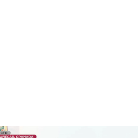
El pueblo de Almuñécar pierde el miedo a Fernando ‘El Vapor’ y salen a la
luz nuevas víctimas: “Yo podría haber sido Gabi”