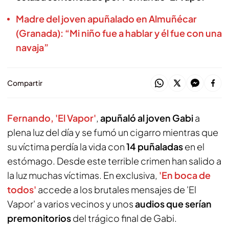
Madre del joven apuñalado en Almuñécar
(Granada): “Mi niño fue a hablar y él fue con una
navaja”
Compartir
Fernando, 'El Vapor'
,
apuñaló al joven Gabi
a
plena luz del día y se fumó un cigarro mientras que
su víctima perdía la vida con
14 puñaladas
en el
estómago. Desde este terrible crimen han salido a
la luz muchas víctimas. En exclusiva,
'En boca de
todos'
accede a los brutales mensajes de 'El
Vapor' a varios vecinos y unos
audios que serían
premonitorios
del trágico final de Gabi.