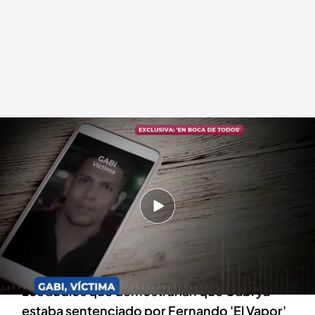
Audios de Fernando 'El Vapor'
.
cuatro.com
Miguel Barroso
09 ABR 2025 - 14:17h.
El pueblo de Almuñécar llora por el asesinato a
plena luz del día de Gabi, un joven muy querido
en la localidad
Los audios que demostrarían que Gabi ya
estaba sentenciado por Fernando 'El Vapor'