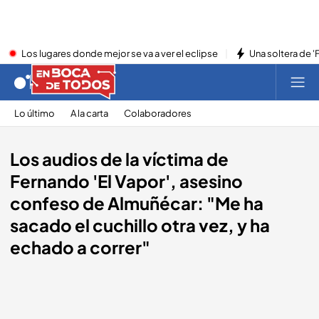
Los lugares donde mejor se va a ver el eclipse
Una soltera de '
Lo último
A la carta
Colaboradores
Los audios de la víctima de
Fernando 'El Vapor', asesino
confeso de Almuñécar: "Me ha
sacado el cuchillo otra vez, y ha
echado a correr"