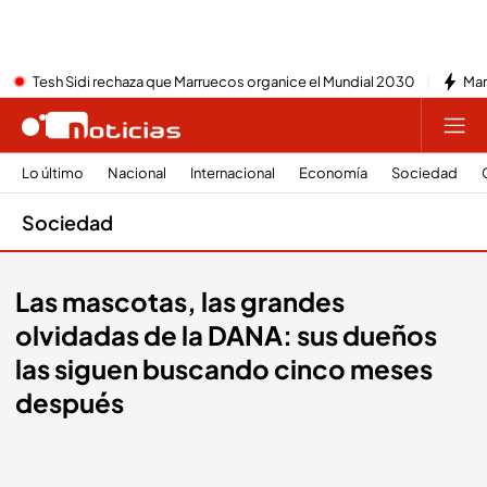
Tesh Sidi rechaza que Marruecos organice el Mundial 2030
Mar
Lo último
Nacional
Internacional
Economía
Sociedad
Sociedad
Las mascotas, las grandes
olvidadas de la DANA: sus dueños
las siguen buscando cinco meses
después