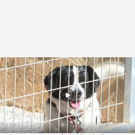
Las historias más conmovedoras de las mascotas en la DANA
.
IMAGEN:
José Maldonado / Pedro Bastida
Redacción digital Noticias Cuatro
24 MAR 2025 - 16:55h.
Miles de mascotas siguen desaparecidas cinco
meses después de la riada: "Puede estar en
cualquier sitio"