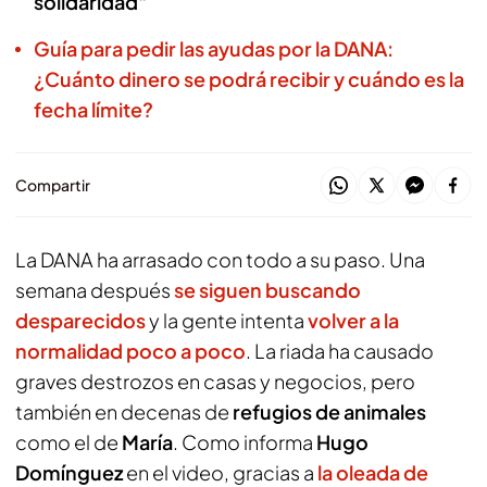
solidaridad"
Guía para pedir las ayudas por la DANA:
¿Cuánto dinero se podrá recibir y cuándo es la
fecha límite?
Compartir
La DANA ha arrasado con todo a su paso. Una
semana después
se siguen buscando
desparecidos
y la gente intenta
volver a la
normalidad poco a poco
. La riada ha causado
graves destrozos en casas y negocios, pero
también en decenas de
refugios de animales
como el de
María
. Como informa
Hugo
Domínguez
en el video, gracias a
la oleada de