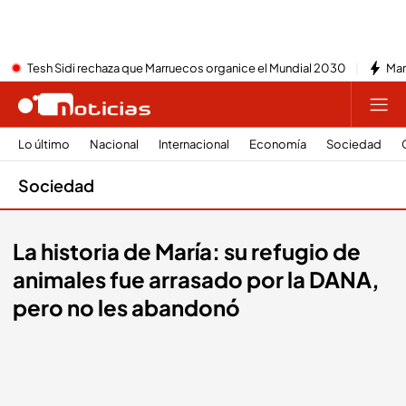
Tesh Sidi rechaza que Marruecos organice el Mundial 2030
Mar
Lo último
Nacional
Internacional
Economía
Sociedad
Sociedad
La historia de María: su refugio de
animales fue arrasado por la DANA,
pero no les abandonó