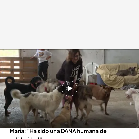
María busca un lugar seguro para sus animales tras la DANA
.
IMAGEN: J.
Noriega / D. Catedra
Redacción digital Noticias Cuatro
07 NOV 2024 - 20:15h.
Gracias a las redes sociales, muchos de los
animales del refugio ya se encuentran a salvo
La sociedad se ha volcado con la historia de
María: "Ha sido una DANA humana de