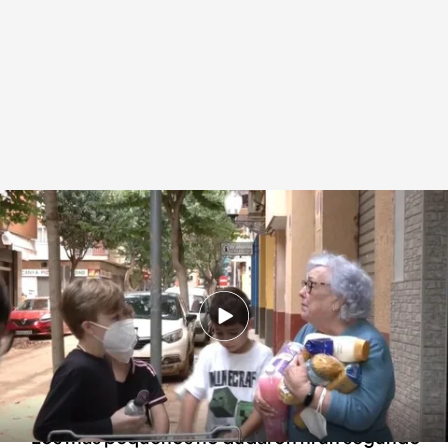
Los niños ofrecen su ayuda a los afectados desde el primer día
Redacción digital Noticias Cuatro
07 NOV 2024 - 19:21h.
Los niños forman cadenas de ayuda y puestos
de comida en las localidades más afectadas
por la DANA
Los más pequeños no dudaron ni un segundo