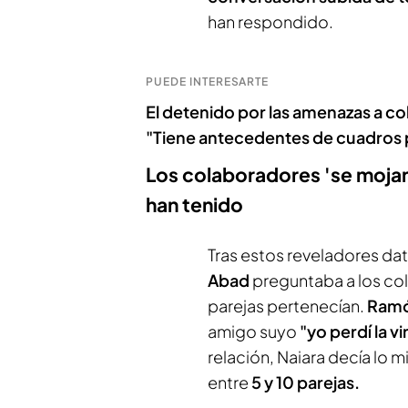
han respondido.
PUEDE INTERESARTE
El detenido por las amenazas a co
"Tiene antecedentes de cuadros p
Los colaboradores 'se mojan
han tenido
Tras estos reveladores dat
Abad
preguntaba a los co
parejas pertenecían.
Ramó
amigo suyo
"yo perdí la 
relación, Naiara decía lo m
entre
5 y 10 parejas.