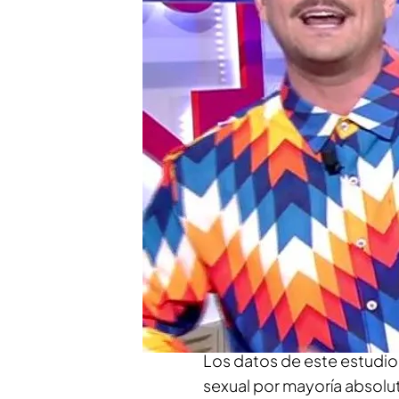
¿El sexo es igual de i
Sonia Ferrer arremete 
mujeres semidesnudas p
Compartir
La verdad sobre el sexo y l
encuesta del CIS. ¿Los es
sexual?
¿Es importante ig
algunos colaboradores d
intimidades.
Los datos de este estudio
sexual por mayoría absolut