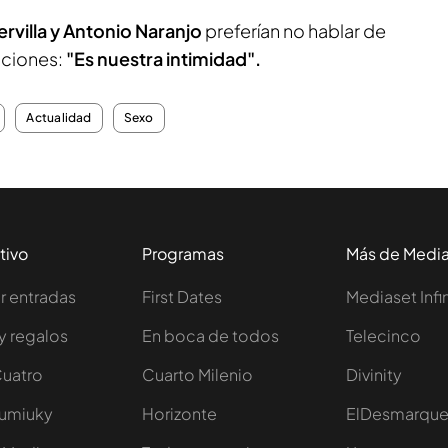
rvilla y Antonio Naranjo
preferían no hablar de
laciones:
"Es nuestra intimidad".
Actualidad
Sexo
tivo
Programas
Más de Medi
 entradas
First Dates
Mediaset Infi
y regalos
En boca de todos
Telecinco
Cuatro
Cuarto Milenio
Divinity
Iumiuky
Horizonte
ElDesmarqu