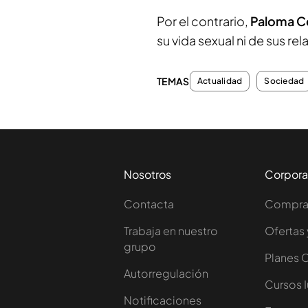
Por el contrario,
Paloma Ce
su vida sexual ni de sus re
TEMAS
Actualidad
Sociedad
Nosotros
Corpora
Contacta
Comprar
Trabaja en nuestro
Ofertas 
grupo
Planes 
Autorregulación
Cursos 
Notificaciones