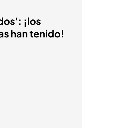
os': ¡los
as han tenido!