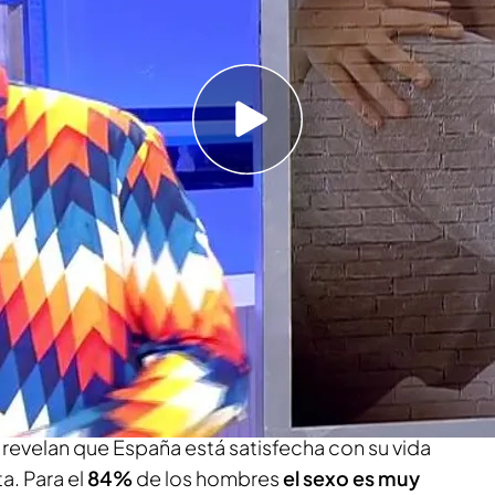
mportante para hombres que para mujeres?
contra la panadería que usa imágenes de
ara captar clientes: “Es basura machista”
os españoles ha salido a la luz gracias a una
pañoles están satisfechos con su actividad
ual para hombres que para mujeres?
Además,
el programa
'se mojan'
y confiesan algunas
 revelan que España está satisfecha con su vida
a. Para el
84%
de los hombres
el sexo es muy