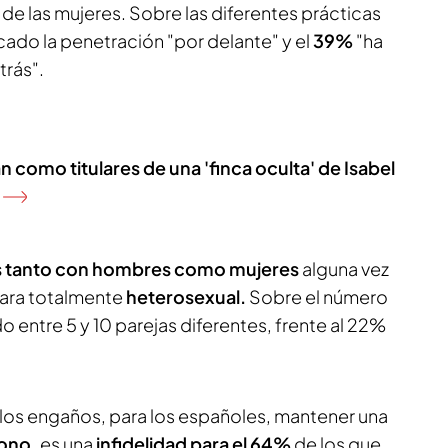
de las mujeres. Sobre las diferentes prácticas
cado la penetración "por delante" y el
39%
"ha
trás".
 como titulares de una 'finca oculta' de Isabel
s tanto con hombres como mujeres
alguna vez
ara totalmente
heterosexual.
Sobre el número
o entre 5 y 10 parejas diferentes, frente al 22%
a los engaños, para los españoles, mantener una
tono,
es una
infidelidad para el 64%
de los que