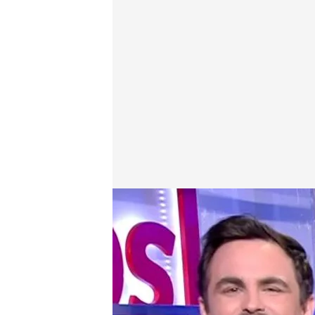
La encuesta "más caliente" de 'En boca de todos'
.
En boca de todos
27 FEB 2025 - 13:55h.
La verdad sobre el sexo 