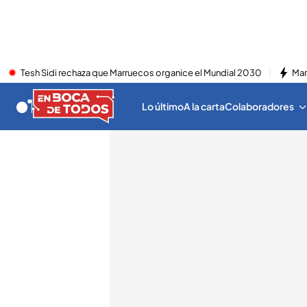
Tesh Sidi rechaza que Marruecos organice el Mundial 2030
Mar
Lo último
A la carta
Colaboradores