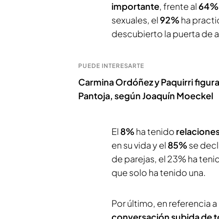
importante
, frente al
64%
sexuales, el
92%
ha practi
descubierto la puerta de a
PUEDE INTERESARTE
Carmina Ordóñez y Paquirri figuran
Pantoja, según Joaquín Moeckel
El
8%
ha tenido
relacione
en su vida y el
85%
se decl
de parejas, el 23% ha tenid
que solo ha tenido una.
Por último, en referencia 
conversación subida de 