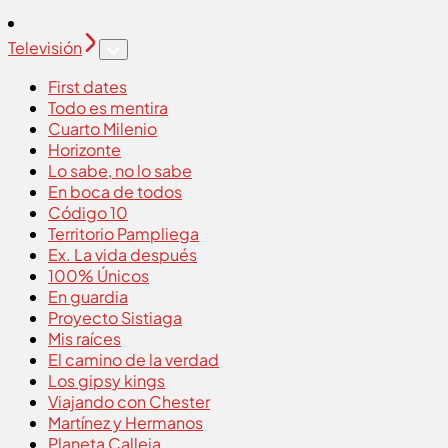
Televisión
First dates
Todo es mentira
Cuarto Milenio
Horizonte
Lo sabe, no lo sabe
En boca de todos
Código 10
Territorio Pampliega
Ex. La vida después
100% Únicos
En guardia
Proyecto Sistiaga
Mis raíces
El camino de la verdad
Los gipsy kings
Viajando con Chester
Martínez y Hermanos
Planeta Calleja