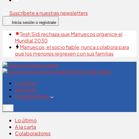
Suscríbete a nuestras newsletters
Inicia sesión o regístrate
Tesh Sidi rechaza que Marruecos organice el
Mundial 2030
Marruecos, el socio fiable, nunca colabora para
que los menores regresen con sus familias
cuatro
En boca de todos
Lo último
A la carta
Colaboradores
Lo último
A la carta
Colaboradores