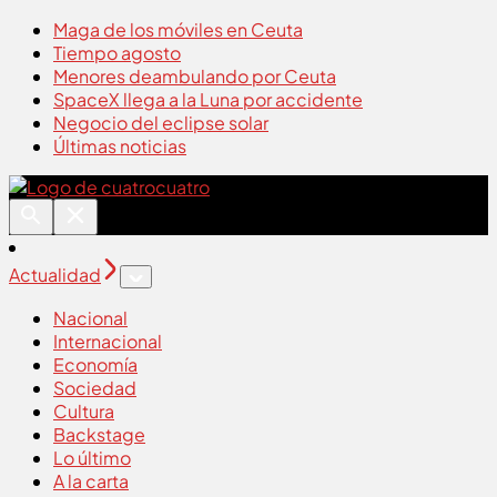
Maga de los móviles en Ceuta
Tiempo agosto
Menores deambulando por Ceuta
SpaceX llega a la Luna por accidente
Negocio del eclipse solar
Últimas noticias
cuatro
Actualidad
Nacional
Internacional
Economía
Sociedad
Cultura
Backstage
Lo último
A la carta