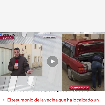
Última hora
En boca de todos
18 DIC 2024 - 11:22h.
El coche de Google Maps captó las imágenes
del momento
El que podría ser un crimen pasional ha
ocurrido en un pequeño pueblo de Soria
El testimonio de la vecina que ha localizado un