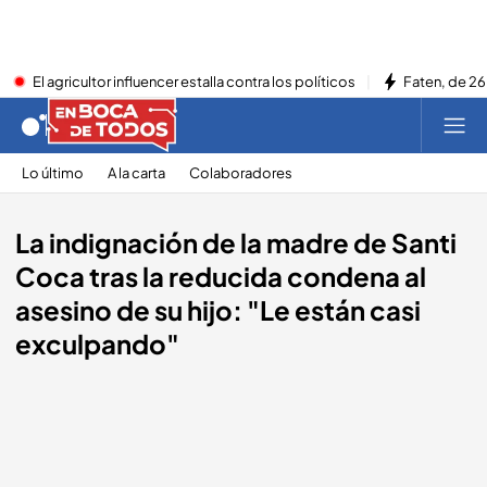
El agricultor influencer estalla contra los políticos
Faten, de 26
Lo último
A la carta
Colaboradores
La indignación de la madre de Santi
Coca tras la reducida condena al
asesino de su hijo: "Le están casi
exculpando"