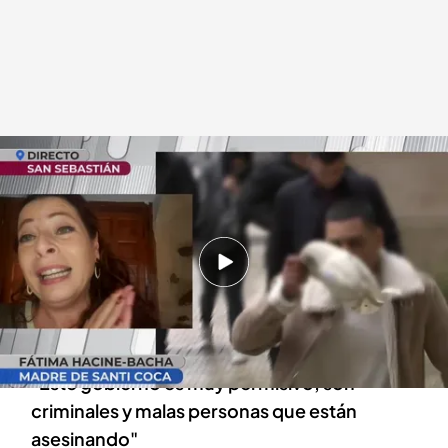
Fátima Hacine-Bacha, madre de la víctima
.
cuatro.com
En boca de todos
17 DIC 2024 - 14:37h.
Polémica condena al asesino de Santi Coca:
tres años y medio de prisión
Las duras palabras de la madre de Santi Coca:
"Este gobierno es muy permisivo, son
criminales y malas personas que están
asesinando"