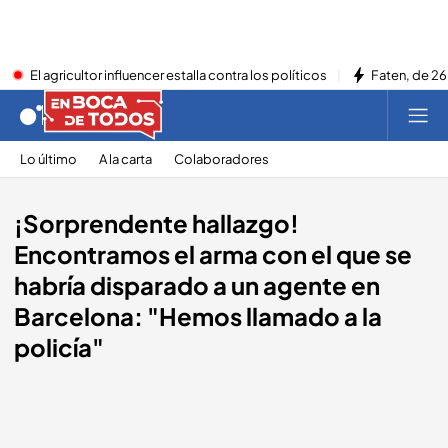
El agricultor influencer estalla contra los políticos
Faten, de 26
Lo último
A la carta
Colaboradores
¡Sorprendente hallazgo!
Encontramos el arma con el que se
habría disparado a un agente en
Barcelona: "Hemos llamado a la
policía"