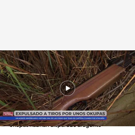
El presunto arma utilizada por los okupas
.
cuatro.com
En boca de todos
12 DIC 2024 - 14:40h.
Un agente inmobiliario es expulsado a tiros por
los okupas en Abrera, Barcelona
Encontramos la presunta arma con el que los
okupas habrían disparado al agente