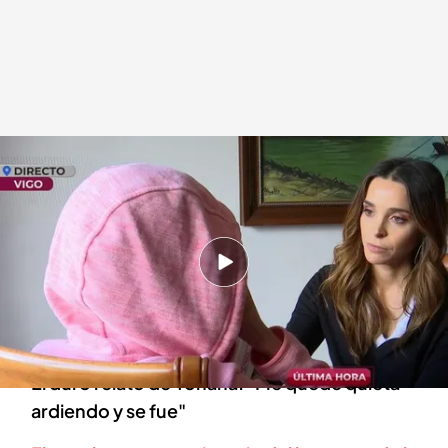
Yohana, la víctima quemada viva por su expareja
.
cuatro.com
En boca de todos
29 NOV 2024 - 14:37h.
Yohana fue quemada viva por su expareja
cuando le comunicó que quería dejar la
relación
El duro relato de Yohana: "Me quedé quieta
ardiendo y se fue"