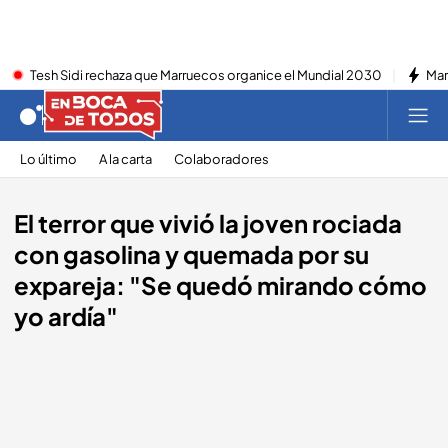
Tesh Sidi rechaza que Marruecos organice el Mundial 2030
Mar
Lo último
A la carta
Colaboradores
El terror que vivió la joven rociada
con gasolina y quemada por su
expareja: "Se quedó mirando cómo
yo ardía"