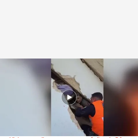
Huecos de vida, la última esperanza de los que queden con vida
.
Imagen:
Cristóbal Martín
Marta Aguirregomezcorta
29 JUN 2026 - 16:10h.
Para lograrlo es clave que la víctima pueda
hidratarse, "a veces se logras por las gotas de
agua de las tuberías del edificio",