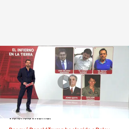
Muchos famosos han pasado por centro penitenciario de Brooklyn
.
Cuatro
Redacción digital Noticias Cuatro
06 ENE 2026 - 15:02h.
El centro penitenciario de Brooklyn es llamado
por algunos como "el infierno en la tierra" por
sus problemas de hacinamiento, insalubridad y
violencia interna.