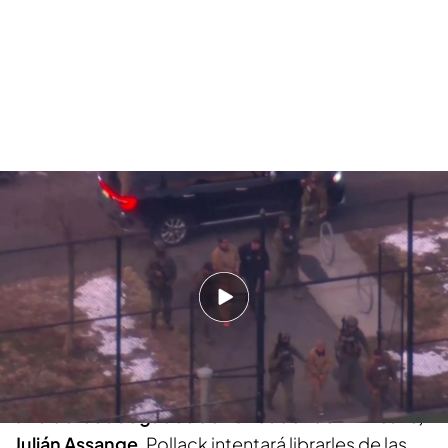
El paseíllo de Nicolás Maduro desde Nueva York al juzgado de Manhattan:
cojo, esposado y en helicóptero
Síguenos en nuestro canal de WhatsApp de
Únete
Noticias Cuatro
Contra Maduro hay cuatro cargos, contra su
mujer, hay tres. El día 17 de marzo volverán ante el
juez. Junto a ellos,
para defenderles, Barry Pollack
uno de los abogados del fundador de Wikileaks,
Julián Assange
. Pollack intentará librarles de las