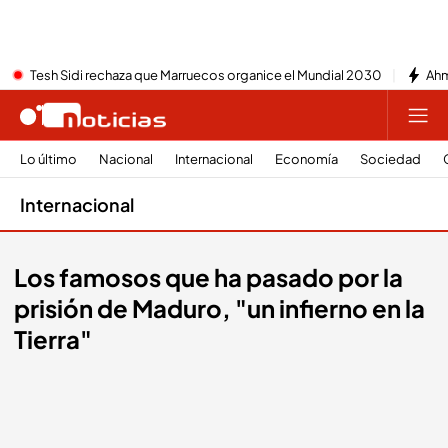
Tesh Sidi rechaza que Marruecos organice el Mundial 2030
Ahm
Lo último
Nacional
Internacional
Economía
Sociedad
Internacional
Los famosos que ha pasado por la
prisión de Maduro, "un infierno en la
Tierra"