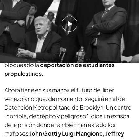
Toda la actualidad de Noticias Cuatro en
Síguenos
Google News
Está por ver si el
juez Hellerstein lo acepta
.
A sus
92 años, el magistrado ha visto de todo.
Ha
juzgado casos relacionados con los
atentados a
las Torres Gemelas
o recientemente ha
bloqueado la
deportación de estudiantes
propalestinos.
Ahora tiene en sus manos el futuro del líder
venezolano que, de momento, seguirá en el de
Detención Metropolitano de Brooklyn. Un centro
"horrible, decrépito y peligroso", dice un exfiscal
de la prisión donde también han estado los
mafiosos
John Gotti y Luigi Mangione, Jeffrey