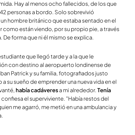
omida. Hay al menos ocho fallecidos, de los que
 242 personas a bordo. Solo sobrevivió
, un hombre británico que estaba sentado en el
r como están viendo, por su propio pie, a través
. De forma que ni él mismo se explica.
studiante que llegó tarde y a la que le
vión con destino al aeropuerto londinense de
aban Patrick y su familia, fotografiados justo
a su sueño de emprender una nueva vida en el
vanté,
había cadáveres
a mi alrededor.
Tenía
", confiesa el superviviente. "Había restos del
lguien me agarró, me metió en una ambulancia y
a.