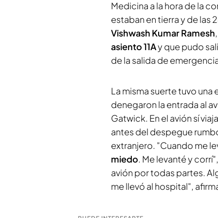
Medicina a la hora de la c
estaban en tierra y de las
Vishwash Kumar Ramesh
asiento 11A
y que pudo sali
de la salida de emergencia
La misma suerte tuvo una e
denegaron la entrada al a
Gatwick. En el avión sí viaj
antes del despegue rumbo 
extranjero. "Cuando me le
miedo
. Me levanté y corrí
avión por todas partes. A
me llevó al hospital", afirm