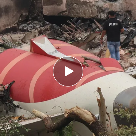
os en el aire después de despegar el aparato
te en el accidente de avión en la India: solo
o y los ojos
atal
accidente de avión en Ahmedabad
, en el
tra que 30 segundos en el aire fueron
uelo con destino a
Londres
acabase en
nas a bordo, solo una sobrevivió. Se trata de un
temente
salió ileso
y por su propio pie,
según