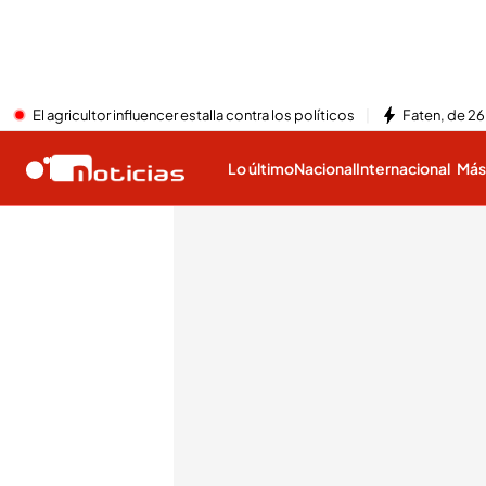
El agricultor influencer estalla contra los políticos
Faten, de 26
Lo último
Nacional
Internacional
Má