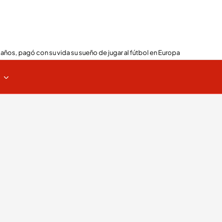
 años, pagó con su vida su sueño de jugar al fútbol en Europa
s