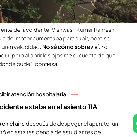
 detuviera durante cinco a 10 segundos”,
viente del accidente, Vishwash Kumar Ramesh.
cia del motor aumentaba para subir, pero se
 a gran velocidad.
No sé cómo sobreviví
. Yo
rir, pero al abrir los ojos me di cuenta de que
donde pude”, confiesa.
cibir atención hospitalaria
ccidente estaba en el asiento 11A
en el aire
después de despegar el aparato, un
tó en esta residencia de estudiantes de