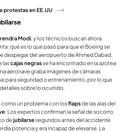
de protestas en EE.UU
ubilarse
rendra Modi
, y los técnicos buscan ahora
nta: qué es lo que pasó para que el Boeing se
de despegar del aeropuerto de Ahmed Dabad,
e las
cajas negras
se ha encontrado en la azotea
 una aeronave graba imágenes de cámaras
se para seguridad o entrenamiento, por lo que
etalles sobre lo ocurrido.
s
como un problema con los
flaps
de las alas del
ve
. Los expertos confirman la señal de socorro
to de
jubilarse
segundos antes del accidente
rdía potencia y era incapaz de elevarse. La