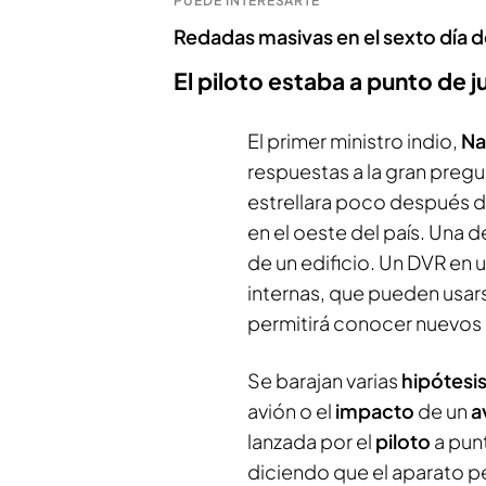
PUEDE INTERESARTE
Redadas masivas en el sexto día 
El piloto estaba a punto de j
El primer ministro indio,
Na
respuestas a la gran pregu
estrellara poco después 
en el oeste del país. Una d
de un edificio. Un DVR en
internas, que pueden usar
permitirá conocer nuevos d
Se barajan varias
hipótesi
avión o el
impacto
de un
a
lanzada por el
piloto
a pun
diciendo que el aparato pe