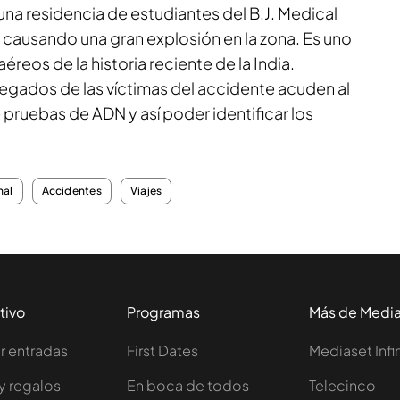
na residencia de estudiantes del B.J. Medical
, causando una gran explosión en la zona. Es uno
reos de la historia reciente de la India.
legados de las víctimas del accidente acuden al
e pruebas de ADN y así poder identificar los
nal
Accidentes
Viajes
tivo
Programas
Más de Medi
 entradas
First Dates
Mediaset Infi
y regalos
En boca de todos
Telecinco