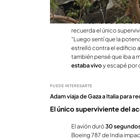
informa Cristina Herráez.
“Sentí como si el avión se
recuerda el único supervi
“Luego sentí que la poten
estrelló contra el edificio
también pensé que iba a mo
estaba vivo
y escapé por 
PUEDE INTERESARTE
Adam viaja de Gaza a Italia para re
El único superviviente del a
El avión duró
30 segundos 
Boeing 787 de India impac