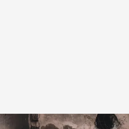
ente aéreo en la India
.
EFE