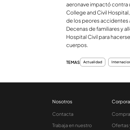
aeronave impactó contra u
College and Civil Hospital
de los peores accidentes aé
Decenas de familiares y al
Hospital Civil para hacers
cuerpos.
TEMAS
Actualidad
Internacio
Nosotros
Corpora
Contacta
Comprar
Trabaja en nuestro
Ofertas 