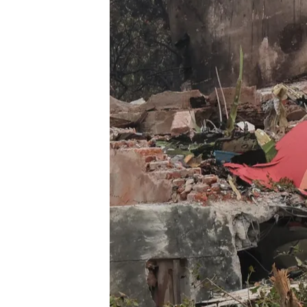
Redacción digital Noticias Cuatro
13 JUN 2025 - 18:35h.
El avión duró 30 segund
Vishwash, el supervivien
tiene heridas en el pech
Compartir
La investigación sobre el f
noroeste de la
India
, mues
suficientes para que ese v
tragedia. De las 242 perso
británico
que sorprenden