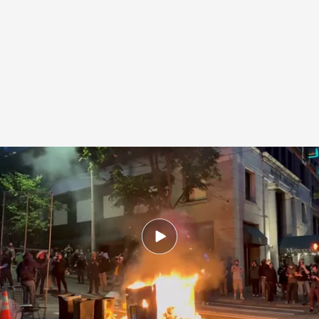
Redadas masivas en el sexto día de protestas en EE.UU
.
Noticias Cuatro
Redacción digital Noticias Cuatro
12 JUN 2025 - 18:33h.
El jefe de Policía de Seattle advierte que no
participará en el control de migrantes
Las protestas se extienden por Estados