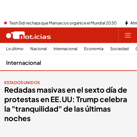
Tesh Sidi rechaza que Marruecos organice el Mundial 2030
Ahm
Lo último
Nacional
Internacional
Economía
Sociedad
Internacional
ESTADOS UNIDOS
Redadas masivas en el sexto día de
protestas en EE.UU: Trump celebra
la "tranquilidad" de las últimas
noches