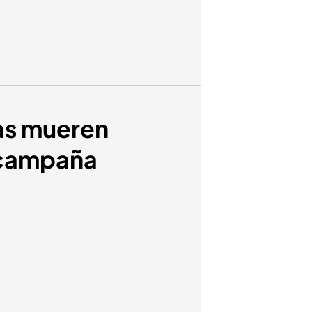
tas mueren
 campaña