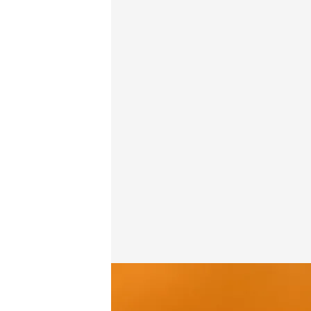
El Ejército de Israel mata a dos periodistas en Gaza
Redacción digital Noticias Cuatro
Agenci