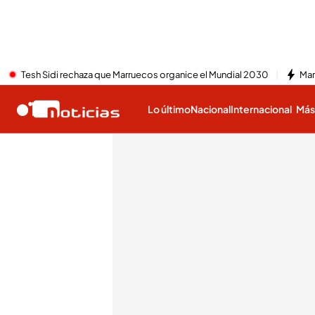
Tesh Sidi rechaza que Marruecos organice el Mundial 2030
Mar
Lo último
Nacional
Internacional
Má