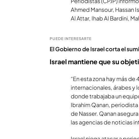
Periodistas (CPJP) informó
Ahmed Mansour, Hassan Is
Al Attar, Ihab Al Bardini, 
PUEDE INTERESARTE
El Gobierno de Israel corta el sumi
Israel mantiene que su obje
“En esta zona hay más de 
internacionales, árabes y l
donde trabajaba un equipo 
Ibrahim Qanan, periodista 
de Nasser. Qanan asegura
las agencias de noticias in
Israel niega atacar a perio