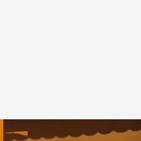
a EFE