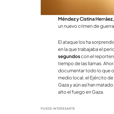
últimas horas, el Ejército 
puntos de
Gaza
tras
romper
Méndez y Cistina Herráez
un nuevo crimen de guerra
El ataque los ha sorprend
en la que trabajaba el peri
segundos
con el reporter
tiempo de las llamas. Aho
documentar todo lo que oc
medio local, el Ejército de
Gaza y aún así han matado
alto el fuego en Gaza.
PUEDE INTERESARTE