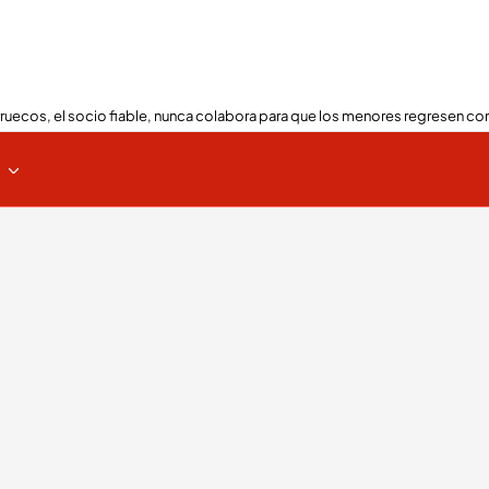
ruecos, el socio fiable, nunca colabora para que los menores regresen con
s