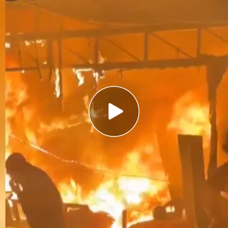
a ardido en cuestión de segundos con el
uertos es Hilmi Al Faqawi y el otro fallecido es
contra Hamás y lo tachan de terrorista: el
 fin de la guerra
 muerto y otros nueve han resultado heridos en
ión israelí ha atacado una zona al sur donde
muchos
periodistas
y reporteros gráficos. En las