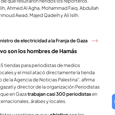
 de que resultaron heridos los reporteros
lih, Ahmed Al Agha, Mohammad Faiq, Abdullah
Mahmoud Awad, Majed Qadeih y Ali Islih.
nistro de electricidad a la Franja de Gaza
tivo son los hombres de Hamás
45 tiendas para periodistas de medios
ocales y el misil atacó directamente la tienda
de la Agencia de Noticias Palestina”, afirma
gazatí y director de la organización Periodistas
 que en Gaza
trabajan casi 300 periodistas
en
ternacionales, árabes y locales.
distas y sostiene que su
objetivo
son los