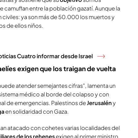
se camuflan entre la población gazatí. Aunque la
n civiles: ya son más de 50.000 los muertos y
s de ellos niños.
oticias Cuatro informar desde Israel
aelíes exigen que los traigan de vuelta
puede atender semejantes cifras", lamenta un
 sistema médico al borde del colapso y con
nal de emergencias. Palestinos de
Jerusalén
y
ga
en solidaridad con Gaza.
han atacado con cohetes varias localidades del
iliares de los rehenes
exigen al primer ministro