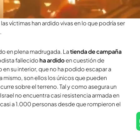
de Israel ha matado a
32 personas
en varios
 el alto el fuego.
Según informa Marcos
,
las víctimas han ardido vivas en lo que podría ser
.
ido en plena madrugada. La
tienda de campaña
odista fallecido
ha ardido
en cuestión de
o en su interior, que no ha podido escapar a
ra mismo, son ellos los únicos que pueden
urre sobre el terreno. Tal y como asegura un
 Israel no encuentra casi resistencia armada en
 casi a 1.000 personas desde que rompieron el