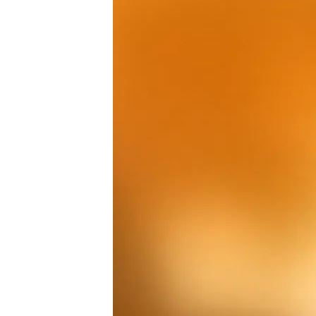
07 ABR 2025 - 14:58h.
La tienda de campaña h
reportero en su interior
Uno de los periodistas m
Yousef Al Jazindar
Los gazatíes se rebelan 
pueblo palestino pide el
Compartir
Un periodista palestino ha
la Franja de Gaza. La aviac
habitualmente trabajan 