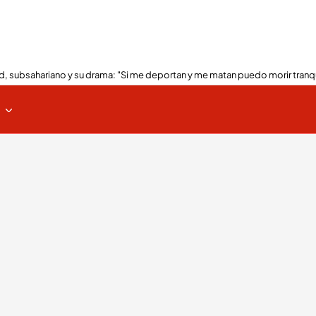
, subsahariano y su drama: "Si me deportan y me matan puedo morir tranq
s