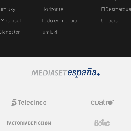
Iumiuky
Horizonte
ElDesmarqu
 Mediaset
Todo es mentira
Uppers
Bienestar
Iumiuki