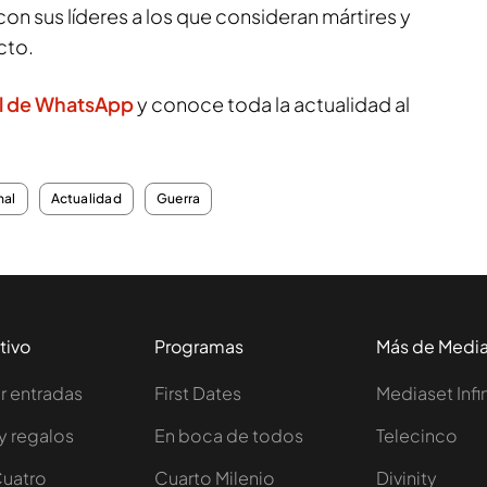
on sus líderes a los que consideran mártires y
cto.
l de WhatsApp
y conoce toda la actualidad al
nal
Actualidad
Guerra
tivo
Programas
Más de Medi
 entradas
First Dates
Mediaset Infi
y regalos
En boca de todos
Telecinco
Cuatro
Cuarto Milenio
Divinity