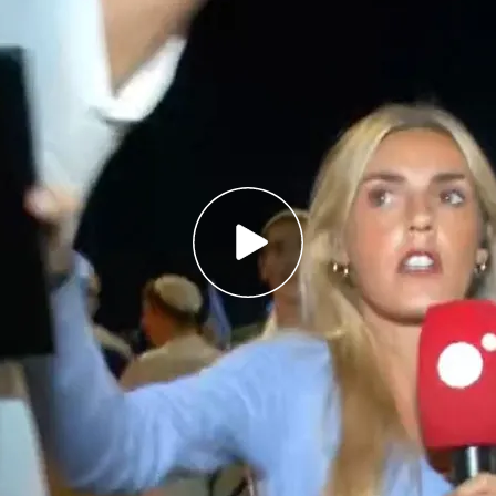
rando esta gran victoria para Israel y han
 de la reportera
do dada la dificultad de escuchar a la reportera
onas
o más buscado, al líder militar de Hamás e
dos del 7-O: Yahya Sinwar
 de Hamas,
Yajia Sinwar,
tras disparar con un
erpo entre los escombros, han difundido las