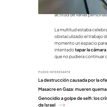
fotos de él como un trofe
intentado hacer un directo
actitud de varias personas
La multitud estaba celebra
obstaculizado el trabajo d
momento un espacio para t
intentado
tapar la cámara
que no pudiera continuar c
PUEDE INTERESARTE
La destrucción causada por la ofen
Masacre en Gaza: mueren quemad
Genocidio a golpe de selfi: los c
de Israel