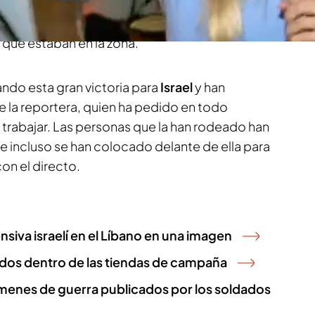
o. Nuestra
reportera Laura de Chiclana
ha
 desde la zona pero ha sido imposible ante la
 que estaban en la zona.
ndo esta gran victoria para
Israel
y han
e la reportera, quien ha pedido en todo
rabajar. Las personas que la han rodeado han
e incluso se han colocado delante de ella para
on el directo.
siva israelí en el Líbano en una imagen
os dentro de las tiendas de campaña
rímenes de guerra publicados por los soldados