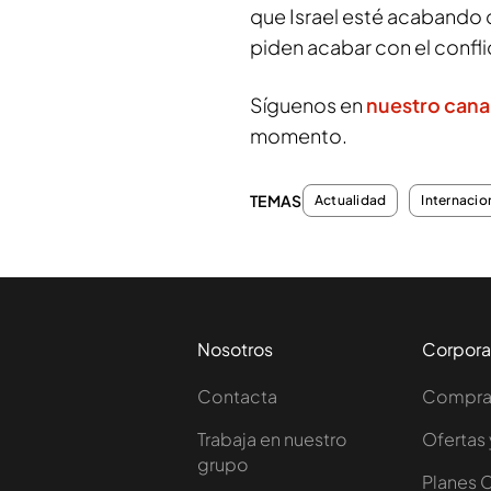
que Israel esté acabando c
piden acabar con el confli
Síguenos en
nuestro cana
momento.
TEMAS
Actualidad
Internacio
Nosotros
Corpora
Contacta
Comprar
Trabaja en nuestro
Ofertas 
grupo
Planes 