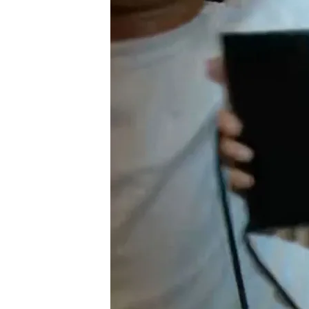
17 OCT 2024 - 21:44h.
La multitud estaba celeb
obstaculizado el trabajo
El directo ha sido corta
rodeada de varias pers
Israel mata a su enemig
ideólogo de los atenta
Compartir
Israel mata al nuevo líder
tanque. Al descubrir el cu