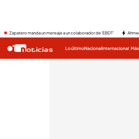
Zapatero manda un mensaje a un colaborador de 'EBDT'
Ahmed
Lo último
Nacional
Internacional
Má