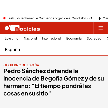
Tesh Sidi rechaza que Marruecos organice el Mundial 2030
Mar
Lo último
Nacional
Internacional
Economía
Sociedad
España
GOBIERNO DE ESPAÑA
Pedro Sánchez defiende la
inocencia de Begoña Gómez y de su
hermano: "El tiempo pondrá las
cosas en su sitio"