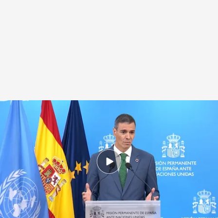
Las declaraciones de Pedro Sánchez
.
Europa Press
Redacción digital Noticias Cuatro
24 SEP 2025 - 21:17h.
El jefe del Ejecutivo ha señalado que el tiempo
pondrá las cosas en su sitio en las dos causas
judiciales