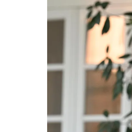
Redacción digital Noticias Cuatro
08 SEP 2025 - 16:40h.
El jefe del Ejecutivo h
exterminio de un puebl
Tiroteo en una parada d
años, entre los muertos
Compartir
El presidente del Gobiern
causa palestina. Tras mese
Ejecutivo ha anunciado u
“lado correcto de la histor