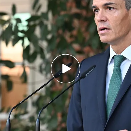
a hablado abiertamente de genocidio y de
o indefenso
e autobús en Jerusalén: un joven español de 25
 en el ataque
o,
Pedro Sánchez
, ha dado un paso más por la
s de negociaciones con Sumar, el jefe del
na
batería de medidas
para que su país esté en el
ia”.
Según informa Carlota Núñez,
sigue la línea