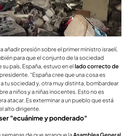
iones. Desde el Palacio de la Moncloa y con un
nchez ha empezado hablando del
sufrimiento
idente del Gobierno ha anunciado el primer
contra Israel.
añadir presión sobre el primer ministro israelí,
bién para que el conjunto de la sociedad
 su país, España, estuvo en el
lado correcto de
l presidente. “España cree que una cosa es
 a tu sociedad y, otra muy distinta, bombardear
re a niños y a niñas inocentes. Esto no es
era atacar. Es exterminar a un pueblo que está
l alto dirigente.
e ser "ecuánime y ponderado"
s semanas de que arranque la
Asamblea General