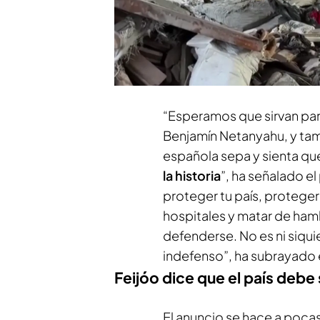
una declaración de intenc
discurso muy medido, Sá
del pueblo judío
. El pres
paquete legal de medidas 
“Esperamos que sirvan para 
Benjamín Netanyahu, y tam
española sepa y sienta que
la historia
”, ha señalado e
proteger tu país, proteger
hospitales y matar de hamb
defenderse. No es ni siqui
indefenso”, ha subrayado e
Feijóo dice que el país deb
El anuncio se hace a poca