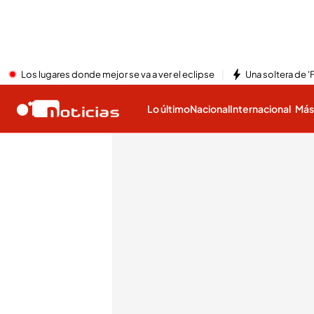
Los lugares donde mejor se va a ver el eclipse
Una soltera de '
Lo último
Nacional
Internacional
Má