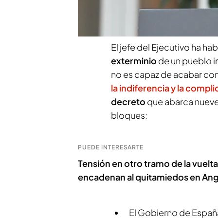
de abanderar en Europa la
Israel.
El jefe del Ejecutivo ha h
exterminio
de un pueblo i
no es capaz de acabar con
la indiferencia y la compli
decreto
que abarca nueve
bloques:
PUEDE INTERESARTE
Tensión en otro tramo de la vuelta
encadenan al quitamiedos en Ang
El Gobierno de Españ