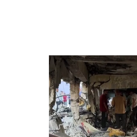
El hambre y las bombas del Ejército israelí siguen 
PUEDE INTERESARTE
'La Voz de Hind', la película que 
una niña asesinada en Gaza
“Esperamos que sirvan para a
israelí", según Sánchez
Las medidas se aprobarán 