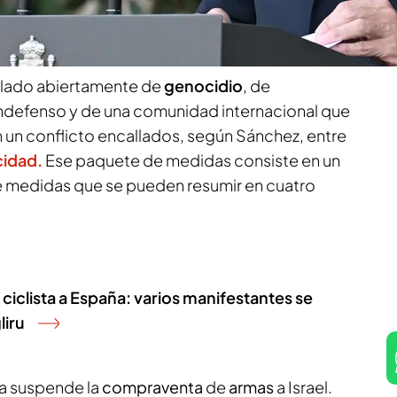
 oposición contra
los ataques y las acciones de
ablado abiertamente de
genocidio
, de
ndefenso y de una comunidad internacional que
 un conflicto encallados, según Sánchez, entre
cidad.
Ese paquete de medidas consiste en un
 medidas que se pueden resumir en cuatro
 ciclista a España: varios manifestantes se
liru
a suspende la
compraventa
de
armas
a Israel.