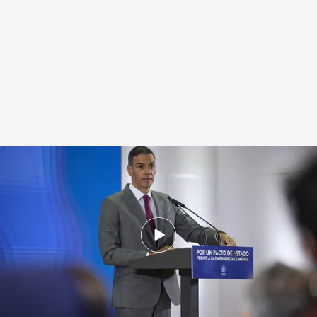
Sánchez presenta su pacto de Estado contra el cambio climático
.
Europa
Press
Redacción digital Noticias Cuatro
Europa Press
01 SEP 2025 - 15:05h.
La mayoría del Ejecutivo ha apoyado a Pedro
Sánchez en su propuesta contra el cambio
climático