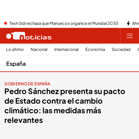
Tesh Sidi rechaza que Marruecos organice el Mundial 2030
Ahm
Lo último
Nacional
Internacional
Economía
Sociedad
España
GOBIERNO DE ESPAÑA
Pedro Sánchez presenta su pacto
de Estado contra el cambio
climático: las medidas más
relevantes