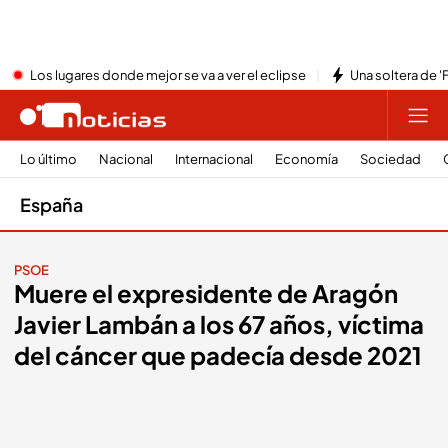
Los lugares donde mejor se va a ver el eclipse
Una soltera de '
Lo último
Nacional
Internacional
Economía
Sociedad
España
PSOE
Muere el expresidente de Aragón
Javier Lambán a los 67 años, víctima
del cáncer que padecía desde 2021