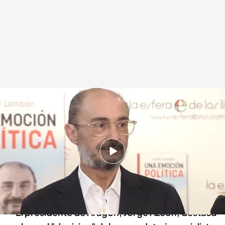
El expresidente de Aragón Javier Lambán ha muerto a los 67 años, víctima
de un cáncer
.
Noticias Cuatro
Redacción digital Noticias Cuatro
Europa Press
15 AGO 2025 - 21:08h.
El Gobierno aragonés decreta tres días de luto
oficial por la muerte de Javier Lambán,
diagnosticado de un cáncer de colon en 2021
El presidente de Aragón, Jorge Azcón, destaca