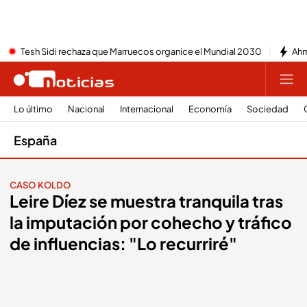
Tesh Sidi rechaza que Marruecos organice el Mundial 2030
Ahm
Lo último
Nacional
Internacional
Economía
Sociedad
España
CASO KOLDO
Leire Díez se muestra tranquila tras
la imputación por cohecho y tráfico
de influencias: "Lo recurriré"