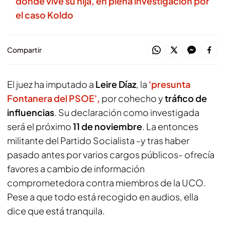
donde vive su hija, en plena investigación por
el caso Koldo
Compartir
El juez ha imputado a
Leire Díaz
, la
'presunta
Fontanera del PSOE',
por cohecho y
tráfico de
influencias
. Su declaración como investigada
será el próximo
11 de noviembre
. La entonces
militante del Partido Socialista -y tras haber
pasado antes por varios cargos públicos- ofrecía
favores a cambio de información
comprometedora contra miembros de la UCO.
Pese a que todo está recogido en audios, ella
dice que está tranquila.