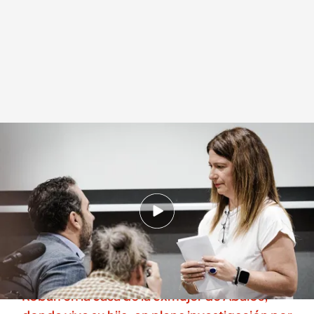
Leire Díez se muestra tranquila tras la imputación del juez
.
Noticias Cuatro
Redacción digital Noticias Cuatro
31 JUL 2025 - 17:11h.
“Lo recurriré cuando me llegue porque ya te
digo que todavía no se me ha notificado",
subraya Leire Díez
Roban en la casa de la exmujer de Ábalos,