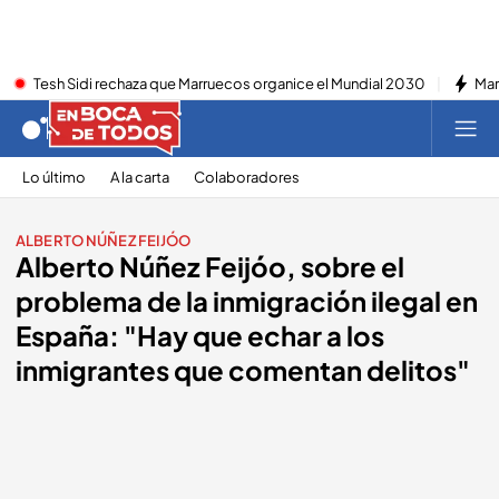
Tesh Sidi rechaza que Marruecos organice el Mundial 2030
Mar
Lo último
A la carta
Colaboradores
ALBERTO NÚÑEZ FEIJÓO
Alberto Núñez Feijóo, sobre el
problema de la inmigración ilegal en
España: "Hay que echar a los
inmigrantes que comentan delitos"