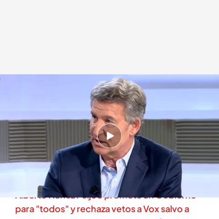
Alberto Núñez Feijóo, presidente del Partido Popular
.
cuatro.com
En boca de todos
23 JUL 2025 - 13:42h.
El presidente del Partido Popular, Alberto
Núñez Feijóo, visita el plató de 'En boca de
todos' en un momento político frenético
Alberto Núñez Feijóo promete un Gobierno
para "todos" y rechaza vetos a Vox salvo a