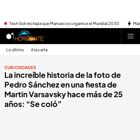
Tesh Sidi rechaza que Marruecos organice el Mundial 2030
Mar
Lo último
A la carta
CURIOSIDADES
La increíble historia de la foto de
Pedro Sánchez en una fiesta de
Martin Varsavsky hace más de 25
años: “Se coló”