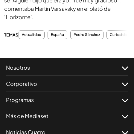
sé. Alguien dijo que era yo… fue muy gracioso”,
comentaba Martín Varsavsky en el plató de
‘Horizonte’.
TEMAS
Actualidad
España
Pedro Sánchez
Curiosidades
Nosotros
Corporativo
Programas
Más de Mediaset
Noticias Cuatro