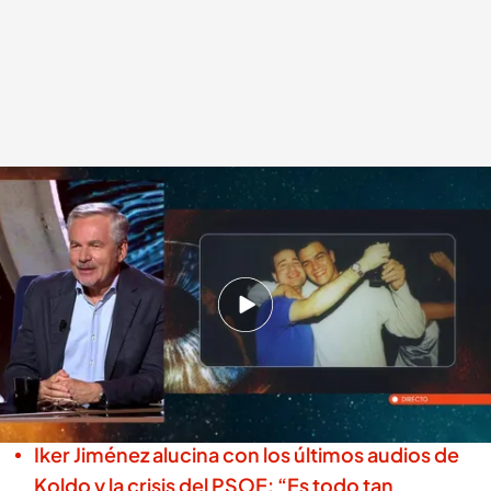
Martin Varsavsky cuenta la historia de la foto de Pedro Sánchez en
'Horizonte'
Horizonte
20 JUN 2025 - 02:41h.
Martin Varsavsky cuenta en ‘Horizonte’ la
verdadera historia de la foto de 1999 que se ha
hecho viral
Iker Jiménez alucina con los últimos audios de
Koldo y la crisis del PSOE: “Es todo tan