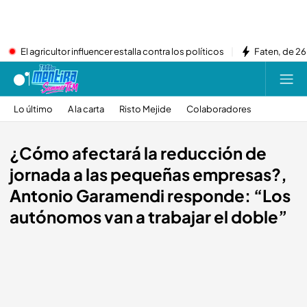
El agricultor influencer estalla contra los políticos
Faten, de 26
Lo último
A la carta
Risto Mejide
Colaboradores
¿Cómo afectará la reducción de
jornada a las pequeñas empresas?,
Antonio Garamendi responde: “Los
autónomos van a trabajar el doble”