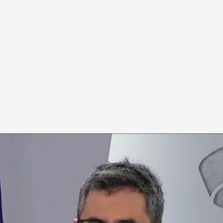
o de España
.
cuatro.com
yecto de ley para la reforma del poder judicial