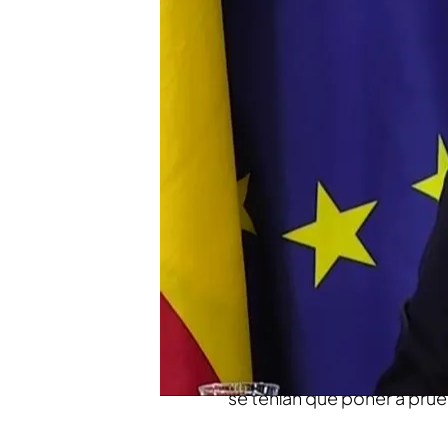
¿En qué se basan las cla
Gobierno?
Analizamos al detalle l
"Estaba muy nervioso 
Compartir
Un
anteproyecto de ley
pr
acceso a la carrera judicial
algunas pistas y señalaba
se iba a hacer una
prueba 
se tenían que poner a pru