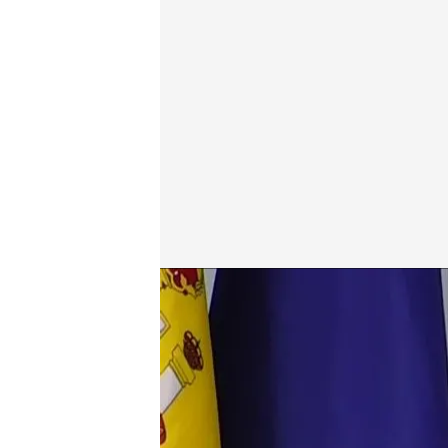
Félix Bolaños, ministro de presidencia del Gobiern
En boca de todos
22 ENE 2025 - 12:10h.
Así es el nuevo ante pro
del Gobierno