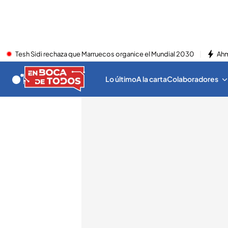
Tesh Sidi rechaza que Marruecos organice el Mundial 2030
Ahm
Lo último
A la carta
Colaboradores