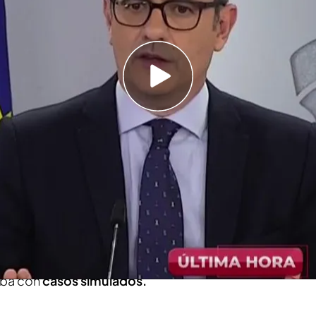
ves de esta reforma? ¿Cuál es el objetivo del
os gestos del hermano de Sánchez ante el juez:
y poco preparado"
etende reformar por primera vez en
40 años
el
 y fiscal. El propio ministro
Félix Bolaños
, daba
 que
la prueba oral iba a tener menos peso
y que
por escrito
donde los futuros jueces y fiscales
eba con
casos simulados.