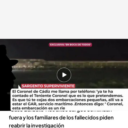
El audio del sargento en 'En boca de todos'
.
cuatro.com
En boca de todos
21 ENE 2025 - 14:52h.
Nuevas pruebas contra los responsables de
dirigir el operativo que acabó con vida de dos
agentes
'Caso Barbate': los altos cargos continúan
fuera y los familiares de los fallecidos piden
reabrir la investigación