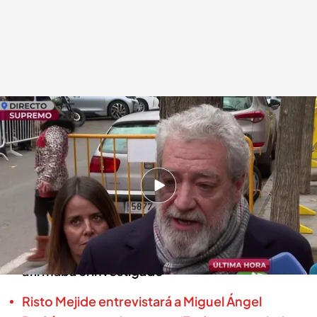
Miguel Ángel Rodríguez, jefe del gabinete de Ayuso
.
cuatro.com
En boca de todos
08 ENE 2025 - 12:34h.
Miguel Ángel Rodríguez comparece en el
Supremo con obligación de decir la verdad
"Vengo como testigo y sin asistencia letrada",
afirmaba el investigado
Risto Mejide entrevistará a Miguel Ángel