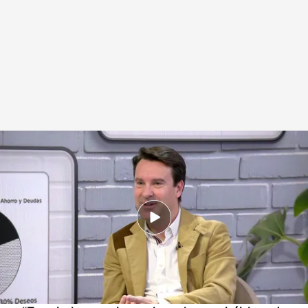
Miguel Manso durante su entrevista con el divulgador financiero David
Trebolle.
.
Cuatr
Miguel Manso
10 DIC 2025 - 14:54h.
Uno de sus objetivos es democratizar la
educación financiera
Guía para ‘dummies’ para ordenar tus finanzas: