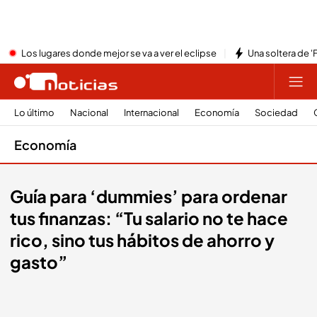
Los lugares donde mejor se va a ver el eclipse
Una soltera de '
Lo último
Nacional
Internacional
Economía
Sociedad
Economía
Guía para ‘dummies’ para ordenar
tus finanzas: “Tu salario no te hace
rico, sino tus hábitos de ahorro y
gasto”