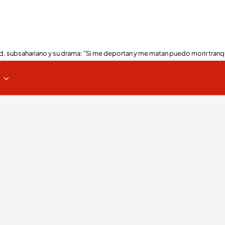
, subsahariano y su drama: "Si me deportan y me matan puedo morir tranq
s