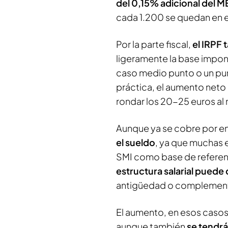
del 0,15% adicional del M
cada 1.200 se quedan en e
Por la parte fiscal,
el IRPF 
ligeramente la base impon
caso medio punto o un pun
práctica, el aumento neto
rondar los 20-25 euros al
Aunque ya se cobre por e
el sueldo
, ya que muchas e
SMI como base de referenci
estructura salarial puede 
antigüedad o complemen
El aumento, en esos casos
aunque también
se tendrá