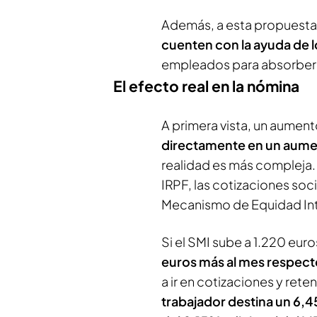
Además, a esta propuesta
cuenten con la ayuda de 
empleados para absorber l
El efecto real en la nómina
A primera vista, un aument
directamente en un aument
realidad es más compleja. E
IRPF, las cotizaciones soc
Mecanismo de Equidad Int
Si el SMI sube a 1.220 eur
euros más al mes respect
a ir en cotizaciones y ret
trabajador destina un 6,4