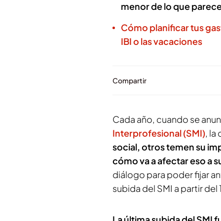
menor de lo que parec
Cómo planificar tus gast
IBI o las vacaciones
Compartir
Cada año, cuando se anun
Interprofesional (SMI)
, l
social, otros temen su 
cómo va a afectar eso a su
diálogo para poder fijar a
subida del SMI a partir del 
La última subida del SMI 