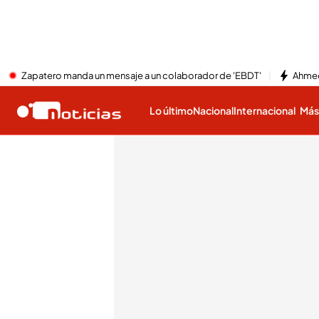
Zapatero manda un mensaje a un colaborador de 'EBDT'
Ahmed
Lo último
Nacional
Internacional
Má