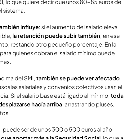
EI
, lo que quiere decir que unos 80-85 euros de
l sistema.
también influye
: si el aumento del salario eleva
ible,
la retención puede subir también
, en ese
to, restando otro pequeño porcentaje. En la
 para quienes cobran el salario mínimo puede
 mes.
ncima del SMI,
también se puede ver afectado
scalas salariales y convenios colectivos usan el
a. Si el salario base está ligado al mínimo,
toda
desplazarse hacía arriba
, arrastrando pluses,
tos.
, puede ser de unos 300 o 500 euros al año,
 que aportar más a la Seguridad Social
, lo que a