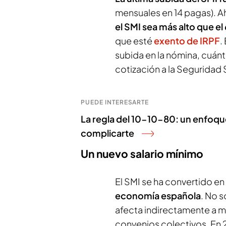
mensuales en 14 pagas). Ah
el SMI sea más alto que e
que esté
exento de IRPF
.
subida en la nómina, cuánt
cotización a la Seguridad 
PUEDE INTERESARTE
La regla del 10-10-80: un enfoque
complicarte
Un nuevo salario mínimo
El SMI se ha convertido en
economía española
. No s
afecta indirectamente a m
convenios colectivos. En 