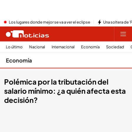
Los lugares donde mejor se va a ver el eclipse
Una soltera de '
Lo último
Nacional
Internacional
Economía
Sociedad
Economía
Polémica por la tributación del
salario mínimo: ¿a quién afecta esta
decisión?