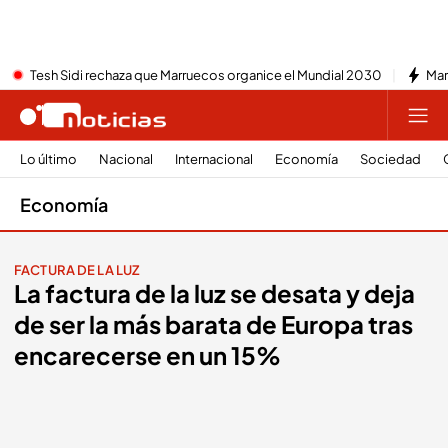
Tesh Sidi rechaza que Marruecos organice el Mundial 2030
Mar
Lo último
Nacional
Internacional
Economía
Sociedad
Economía
FACTURA DE LA LUZ
La factura de la luz se desata y deja
de ser la más barata de Europa tras
encarecerse en un 15%