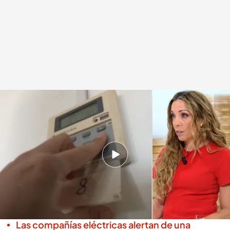
Las causas que provocan la subida en la factura de la luz
.
IMAGEN: Noticias
Cuatro
Redacción digital Noticias Cuatro
18 SEP 2025 - 20:39h.
La luz ha subido siete veces más que la media
europea en agosto a pesar del empuje de las
renovables
Las compañías eléctricas alertan de una