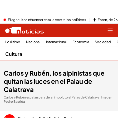
El agricultor influencer estalla contra los políticos
Faten, de 26
Lo último
Nacional
Internacional
Economía
Sociedad
Cultura
Carlos y Rubén, los alpinistas que
quitan las luces en el Palau de
Calatrava
Carlos y Rubén escalan para dejar impoluto el Palau de Calatrava
.
Imagen
Pedro Bastida