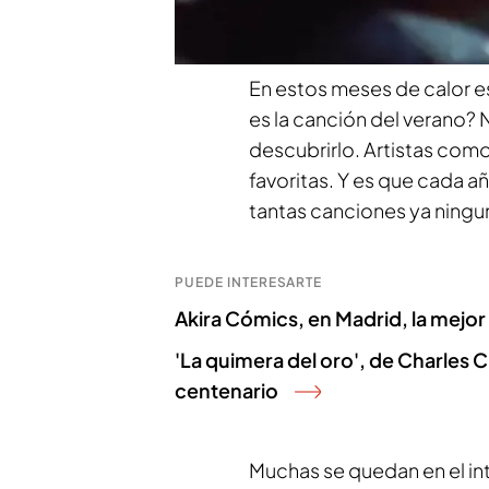
'
Macarena
'. Informa en el 
En estos meses de calor 
es la canción del verano? N
descubrirlo. Artistas com
favoritas. Y es que cada a
tantas canciones ya ning
PUEDE INTERESARTE
Akira Cómics, en Madrid, la mejo
'La quimera del oro', de Charles C
centenario
Muchas se quedan en el int