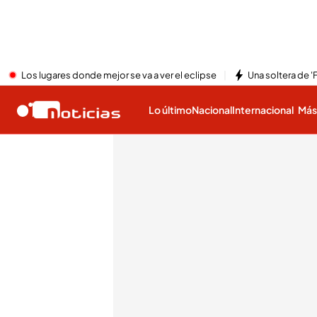
Los lugares donde mejor se va a ver el eclipse
Una soltera de '
Lo último
Nacional
Internacional
Má