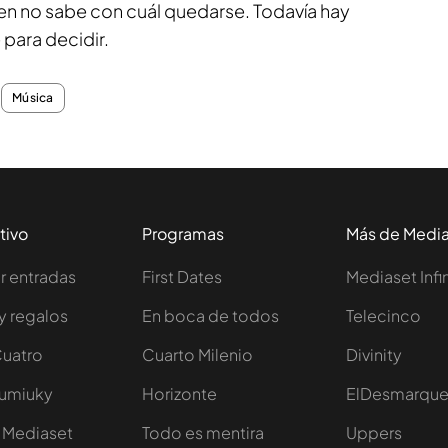
en no sabe con cuál quedarse. Todavía hay
para decidir.
Música
tivo
Programas
Más de Medi
 entradas
First Dates
Mediaset Infi
y regalos
En boca de todos
Telecinco
Cuatro
Cuarto Milenio
Divinity
Iumiuky
Horizonte
ElDesmarqu
 Mediaset
Todo es mentira
Uppers