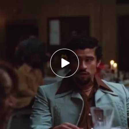
s la elección de la canción del verano debido
al
ocido como el cura DJ, triunfa en el Medusa
Valencia
verano
? Eso es lo que parece. Ya no hay ningún
ilemos durante esta época del año. ¿O puede
o quiero bailar' de
Sonia y Selena
, o 'Aserejé' de
e los temas imprescindibles de la lista de
chas de ellas acompañadas con baila como la