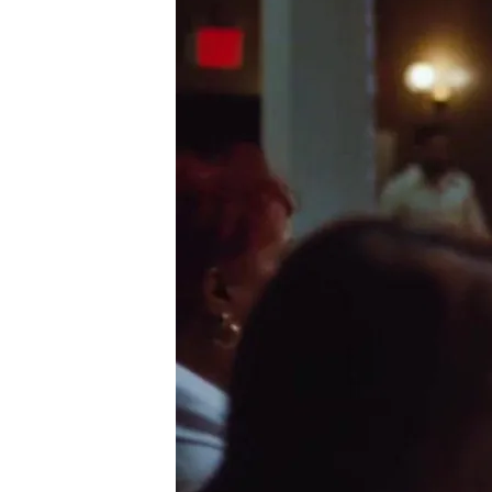
11 AGO 2025 - 21:31h.
Cada año se complica má
a la amplia oferta music
El padre Guilherme, con
Festival de Cullera, en 
Compartir
¿Se acabó la
canción del 
tema que tarareemos o ba
que si? Canciones como 'Y
Las Ketchup
son algunos d
canciones del verano. Mu