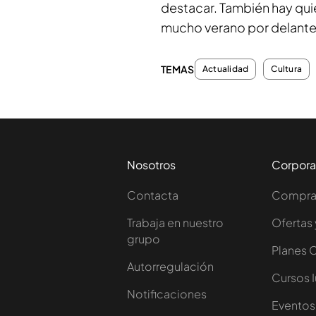
destacar. También hay qui
mucho verano por delante 
TEMAS
Actualidad
Cultura
Nosotros
Corpora
Contacta
Comprar
Trabaja en nuestro
Ofertas 
grupo
Planes 
Autorregulación
Cursos 
Notificaciones
Eventos