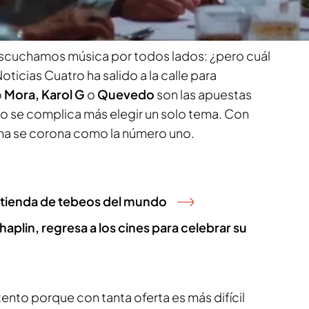
vídeo Clara Martín.
escuchamos música por todos lados: ¿pero cuál
oticias Cuatro ha salido a la calle para
o
Mora, Karol G
o
Quevedo
son las apuestas
ño se complica más elegir un solo tema. Con
una se corona como la número uno.
r tienda de tebeos del mundo
haplin, regresa a los cines para celebrar su
ento porque con tanta oferta es más difícil