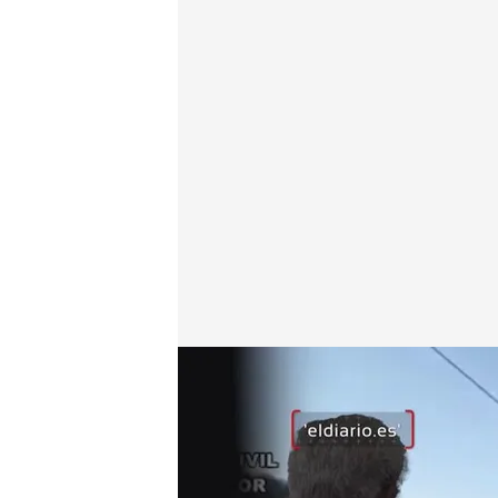
La conversación entre el maquinista del Iryo con el
Miguel Salazar
Madrid, 21 ENE 2026 - 01:26h.