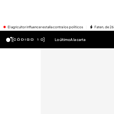
El agricultor influencer estalla contra los políticos
Faten, de 26
Lo último
A la carta