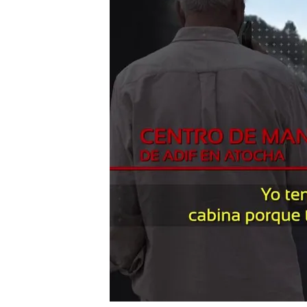
La conversación muest
Alvia Madrid Huelva ya 
del Iryo
Las primeras hipótesis 
en Gelida (Barcelona): "
fundamental"
Compartir
Una conversación entre el
Adif en Madrid está siend
ferroviaria en Adamuz
(Có
y una centena de heridos. 
después de que el medio '