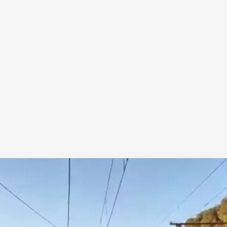
 centro de mando de Adif tras el descarrilamiento
.
cuatro.es