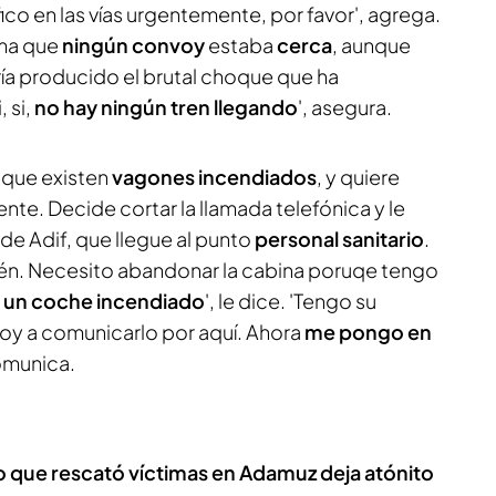
ico en las vías urgentemente, por favor', agrega.
rma que
ningún convoy
estaba
cerca
, aunque
a producido el brutal choque que ha
 si,
no hay ningún tren llegando
', asegura.
a que existen
vagones incendiados
, y quiere
te. Decide cortar la llamada telefónica y le
de Adif, que llegue al punto
personal sanitario
.
ién. Necesito abandonar la cabina poruqe tengo
 un coche incendiado
', le dice. 'Tengo su
voy a comunicarlo por aquí. Ahora
me pongo en
omunica.
 que rescató víctimas en Adamuz deja atónito