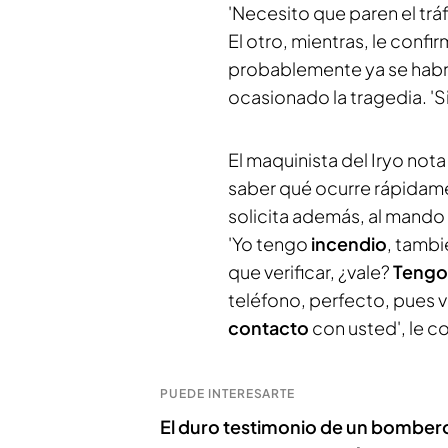
'Necesito que paren el tráf
El otro, mientras, le confi
probablemente ya se habrí
ocasionado la tragedia. 'Si,
El maquinista del Iryo not
saber qué ocurre rápidamen
solicita además, al mando 
'Yo tengo
incendio
, tamb
que verificar, ¿vale?
Tengo
teléfono, perfecto, pues 
contacto
con usted', le c
PUEDE INTERESARTE
El duro testimonio de un bombero