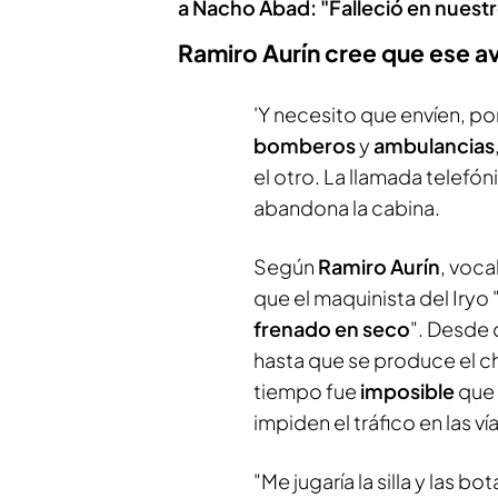
a Nacho Abad: "Falleció en nuest
Ramiro Aurín cree que ese a
'Y necesito que envíen, po
bomberos
y
ambulancias
el otro. La llamada telefó
abandona la cabina.
Según
Ramiro Aurín
, voca
que el maquinista del Iryo
frenado en seco
". Desde 
hasta que se produce el 
tiempo fue
imposible
que 
impiden el tráfico en las vía
"Me jugaría la silla y las