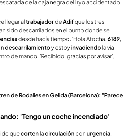
 rescatada de la caja negra del Iryo accidentado.
ce llegar al
trabajador
de
Adif
que los tres
han sido descarrilados en el punto donde se
dencias
desde hacía tiempo. 'Hola Atocha.
6189
,
un descarrilamiento
y estoy
invadiendo
la vía
centro de mando. 'Recibido, gracias por avisar',
tren de Rodalies en Gelida (Barcelona): "Parece
 mando: 'Tengo un coche incendiado'
pide que
corten
la
circulación
con
urgencia
.