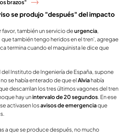
ros brazos"
viso se produjo "después" del impacto
r favor, también un servicio de
urgencia
,
, que también tengo heridos en el tren', agregae
nica termina cuando el maquinista le dice que
l del Instituto de Ingeniería de España, supone
 "no se había enterado de que el
Alvia
había
que descarrilan los tres últimos vagones del tren
choque hay un
intervalo de 20 segundos
. En ese
se activasen los
avisos de emergencia
que
s.
 botas a que se produce después, no mucho