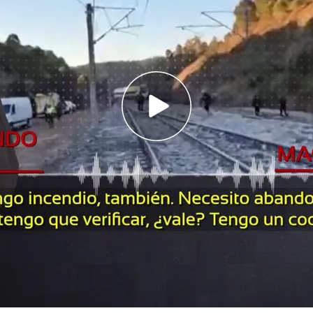
ra cómo desde Madrid desconocían que el
habría chocado contra los tres últimos vagones
del choque del tren de Rodalies contra un muro
Tiene pinta de que el agua ha sido
 maquinista del Iryo con el centro de mando de
o clave para
la investigación de la tragedia
rdoba), por la que se han reportado 42 muertes
En '
Código 10
' la hemos podido escuchar
Cordópolis' haya podido acceder a ella en