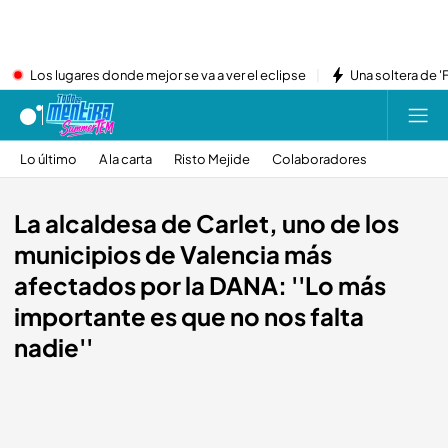
Los lugares donde mejor se va a ver el eclipse
Una soltera de '
Lo último
A la carta
Risto Mejide
Colaboradores
La alcaldesa de Carlet, uno de los
municipios de Valencia más
afectados por la DANA: ''Lo más
importante es que no nos falta
nadie''