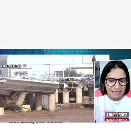
Conectamos en directo con la alcaldesa
Todo es mentira
31 OCT 2024 - 16:24h.
Carlet es uno de los municipios que más daños
materiales ha sufrido en Valencia tras la DANA
El programa contacta en directo con su
alcaldesa, Laura Sáez