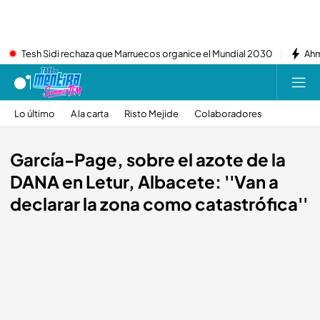
Tesh Sidi rechaza que Marruecos organice el Mundial 2030
Ahm
Lo último
A la carta
Risto Mejide
Colaboradores
García-Page, sobre el azote de la
DANA en Letur, Albacete: ''Van a
declarar la zona como catastrófica''