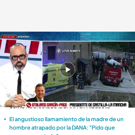
Hablamos con García-Page
Todo es mentira
30 OCT 2024 - 16:10h.
El presidente de Castilla-La Mancha ha entrado
en directo en 'Todo es mentira'
Emiliano García-Page explica detalladamente
cómo ha afectado la DANA en Albacete
El angustioso llamamiento de la madre de un
hombre atrapado por la DANA: "Pido que