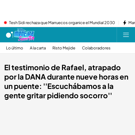
Tesh Sidi rechaza que Marruecos organice el Mundial 2030
Mar
Lo último
A la carta
Risto Mejide
Colaboradores
El testimonio de Rafael, atrapado
por la DANA durante nueve horas en
un puente: ''Escuchábamos a la
gente gritar pidiendo socorro''