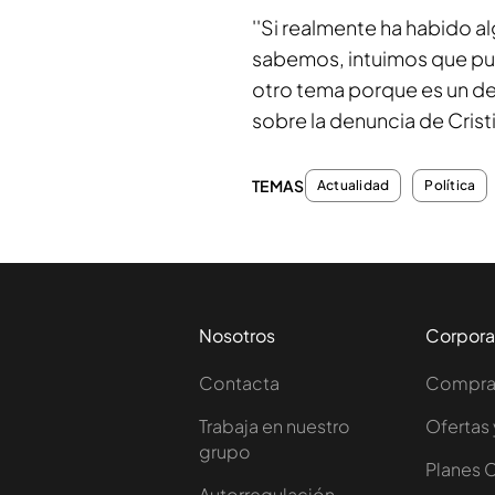
''Si realmente ha habido a
sabemos, intuimos que pu
otro tema porque es un del
sobre la denuncia de Cristi
TEMAS
Actualidad
Política
Nosotros
Corpora
Contacta
Comprar
Trabaja en nuestro
Ofertas 
grupo
Planes 
Autorregulación