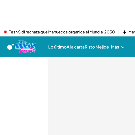
Tesh Sidi rechaza que Marruecos organice el Mundial 2030
Mar
Lo último
A la carta
Risto Mejide
Más