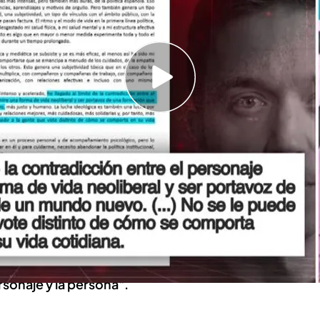
ar Rahola han opinado sobre la delicada
 a la acusación de "matonismo" de Javier
 falta de respeto"
e Sumar en el Congreso, ha anunciado este
s sus cargos y por ende, el abandono de la
a hecho a través de un comunicado publicado en
 que afirmaba haber
"llegado al límite de la
rsonaje y la persona".