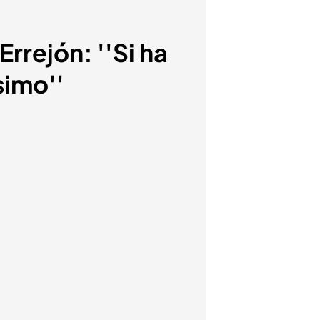
Errejón: ''Si ha
simo''