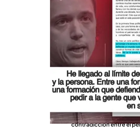
Cristina Cifuentes y Pil
situación
Íñigo Errejón reacciona
Chicote: "Me parece una
Compartir
Íñigo
Errejón
, portavoz d
jueves su dimisión de todo
política. El político lo h
sus redes sociales con el
contradicción entre el pe