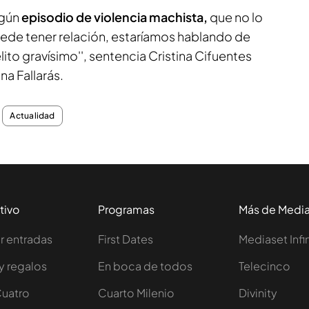
lgún
episodio de violencia machista,
que no lo
ede tener relación, estaríamos hablando de
ito gravísimo'', sentencia Cristina Cifuentes
na Fallarás.
Actualidad
tivo
Programas
Más de Medi
 entradas
First Dates
Mediaset Infi
y regalos
En boca de todos
Telecinco
Cuatro
Cuarto Milenio
Divinity