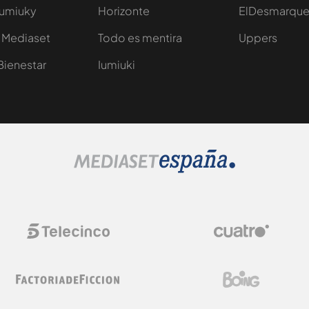
Iumiuky
Horizonte
ElDesmarqu
 Mediaset
Todo es mentira
Uppers
Bienestar
Iumiuki