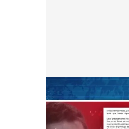
Cifuentes, sobre Errejón
Todo es mentira
24 OCT 2024 - 16:16h.
Íñigo Errejón anunciaba
cargos