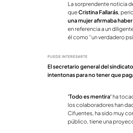
La sorprendente noticia d
que
Cristina Fallarás
, per
una mujer afirmaba haber 
en referencia a un diligent
él como ''un verdadero ps
PUEDE INTERESARTE
El secretario general del sindica
intentonas para no tener que paga
'Todo es mentira'
ha tocad
los colaboradores han dad
Cifuentes, ha sido muy co
público, tiene una proyecc