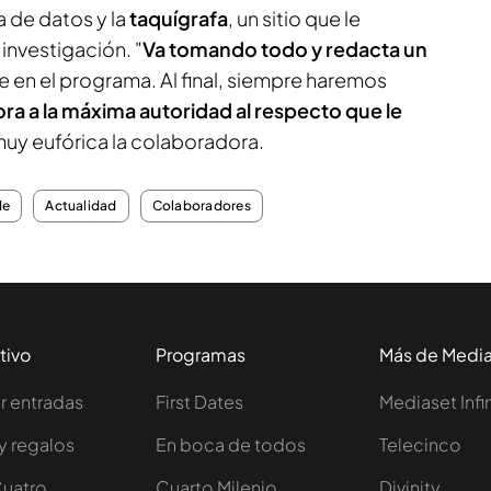
ta de datos y la
taquígrafa
, un sitio que le
 investigación. "
Va tomando todo y redacta un
e en el programa. Al final, siempre haremos
ra a la máxima autoridad al respecto que le
a muy eufórica la colaboradora.
de
Actualidad
Colaboradores
tivo
Programas
Más de Medi
 entradas
First Dates
Mediaset Infi
y regalos
En boca de todos
Telecinco
Cuatro
Cuarto Milenio
Divinity