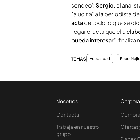
sondeo':
Sergio
, el analis
"alucina" a la periodista de
acta
de todo lo que se dic
llegar el acta que ella
elabo
pueda interesar
", finaliz
TEMAS
Actualidad
Risto Meji
Nosotros
Corpora
Contacta
Comprar
Trabaja en nuestro
Ofertas 
grupo
Planes 