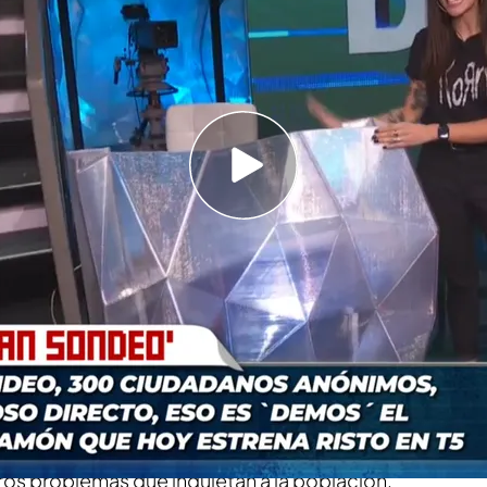
el plató donde se sentarán más de 300
 rangos de edad
 Sergio, un analista de datos y una taquígrafa
ocurra en el programa y se lleve a la máxima
lamiento del tren de Atocha: "Se iba a estampar
 el tren de viajeros"
mos, el gran sondeo'
en Telecinco. Por primera
 programa de
Risto Mejide
se dedicará un gran
 de distintos rangos de edad para que puedan
ros problemas que inquietan a la población.