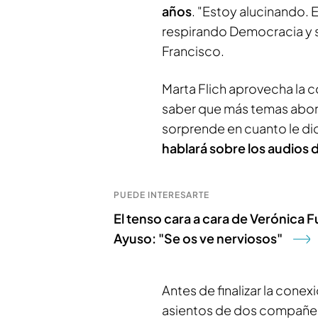
años
. "Estoy alucinando. E
respirando Democracia y 
Francisco.
Marta Flich aprovecha la 
saber que más temas abor
sorprende en cuanto le d
hablará sobre los audios 
PUEDE INTERESARTE
El tenso cara a cara de Verónica 
Ayuso: "Se os ve nerviosos"
Antes de finalizar la cone
asientos de dos compañer