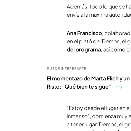
Además, todo lo que se habl
envíe a la máxima autorida
Ana Francisco
, colaborad
en el plató de 'Demos, el 
del programa
, así como e
PUEDE INTERESARTE
El momentazo de Marta Flich y un
Risto: "Qué bien te sigue"
"Estoy desde el lugar en e
inmenso", comienza muy e
a tener lugar 'Demos, el g