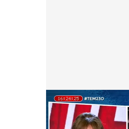
Ana Francisco muestra el plató de 'Demos, el gran 
Todo es mentira
23 OCT 2024 - 17:06h.