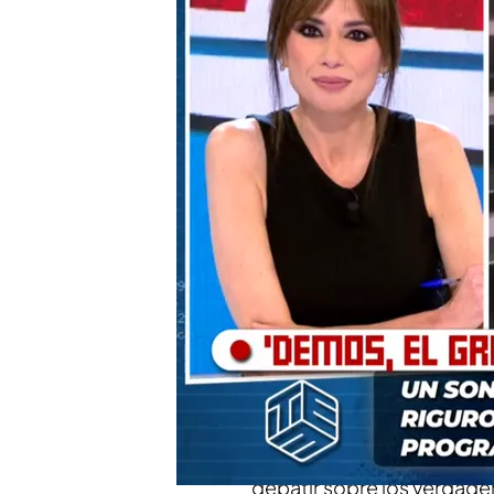
Ana Francisco muestra 
personas de diferentes
El programa contará con
para transcribir lo que 
autoridad
Los audios del descarri
el que iba a la deriva con
Compartir
Esta noche se estrena
'De
vez en la televisión, en el
espacio a varias personas
debatir sobre los verdade