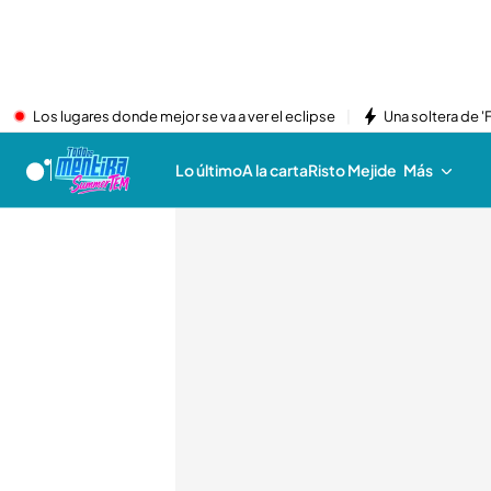
Los lugares donde mejor se va a ver el eclipse
Una soltera de '
Lo último
A la carta
Risto Mejide
Más