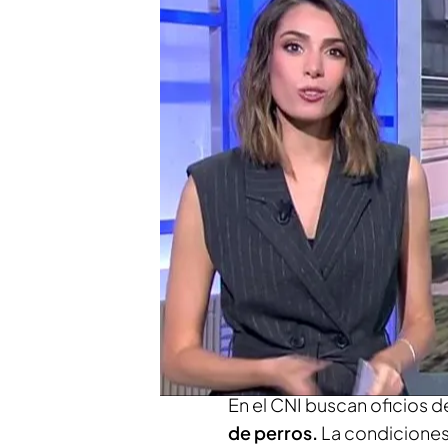
Averigua la manera de m
Hablamos con un exmiem
grifo a Bárbara Rey"
Compartir
Si quieres
ser espía
esta e
requisitos
que solicita el 
en agente. Entre estas
co
comunes a las que sería
fá
en seguridad internacional
En el CNI buscan oficios 
de perros.
La condiciones