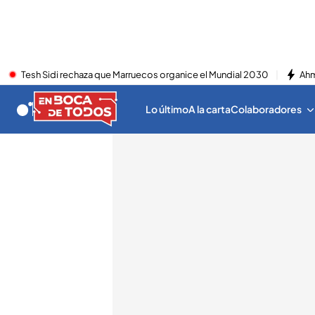
Tesh Sidi rechaza que Marruecos organice el Mundial 2030
Ahm
Lo último
A la carta
Colaboradores