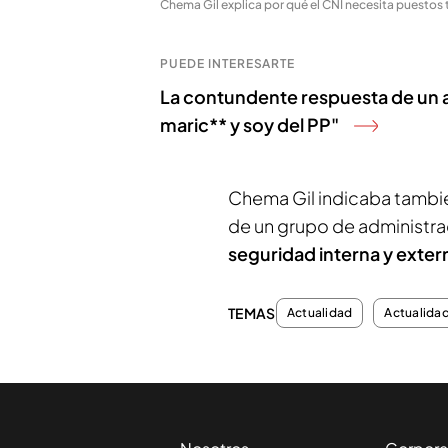
Chema Gil explica por qué el CNI necesita puestos 
PUEDE INTERESARTE
La contundente respuesta de un a
maric** y soy del PP"
Chema Gil indicaba tambié
de un grupo de administrac
seguridad interna y exte
TEMAS
Actualidad
Actualida