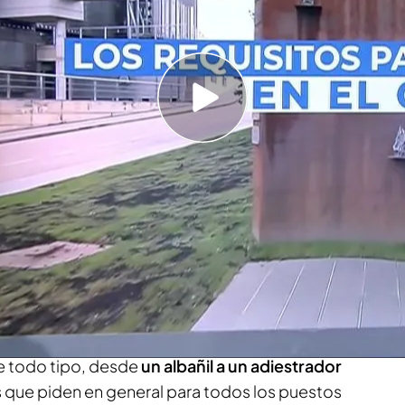
andar el currículum a través de su web
bro del CNI: "Estaban deseando cortar el
s tu oportunidad.
'En boca de todos'
desvela
los
Centro Nacional de Inteligencia para convertirse
ndiciones
hay puestos con características muy
cil acceder.
Hablamos con
Chema Gil,
experto
.
de todo tipo, desde
un albañil a un adiestrador
 que piden en general para todos los puestos