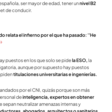
 española, ser mayor de edad, tener un
nivel B2
net de conducir.
o relata el infierno por el que ha pasado: ''He
hay puestos en los que solo se pide
la ESO,
la
igatoria, aunque por supuesto hay puestos
 piden
titulaciones universitarias e ingenierías.
mandados por el CNI, quizás porque son más
 personal de
inteligencia, expertos en obtener
e sepan neutralizar amenazas internas y
aductores, abogados, arquitectos o sanitarios.