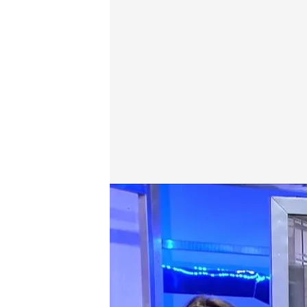
Los requisitos para acceder al CNI
.
cuatro.com
En boca de todos
03 OCT 2024 - 12:13h.
Se buscan espías: el CN