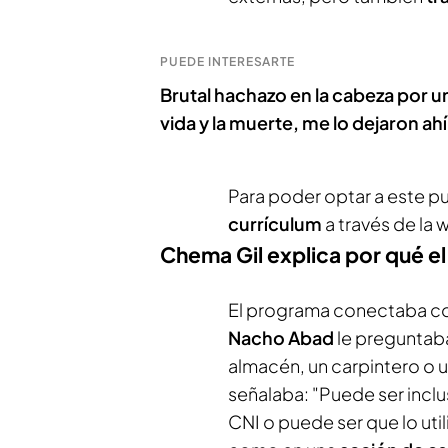
PUEDE INTERESARTE
Brutal hachazo en la cabeza por u
vida y la muerte, me lo dejaron ah
Para poder optar a este pu
currículum
a través de la 
Chema Gil explica por qué el
El programa conectaba con
Nacho Abad
le preguntab
almacén, un carpintero o 
señalaba: "Puede ser inclus
CNI o puede ser que lo uti