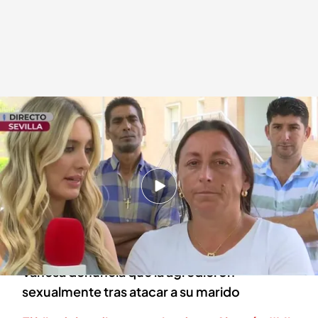
Vanesa, pareja de la víctima
.
cuatro.com
En boca de todos
02 OCT 2024 - 14:10h.
Una violenta agresión por no pagar la compra
de un caballo: la víctima se debate entre la vida
y la muerte tras recibir un hachazo
Vanesa denuncia que la agredieron
sexualmente tras atacar a su marido