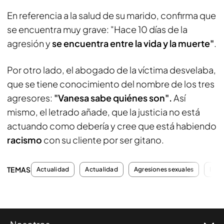
En referencia a la salud de su marido, confirma que
se encuentra muy grave: "Hace 10 días de la
agresión y
se encuentra entre la vida y la muerte"
.
Por otro lado, el abogado de la víctima desvelaba,
que se tiene conocimiento del nombre de los tres
agresores:
"Vanesa sabe quiénes son".
Así
mismo, el letrado añade, que la justicia no está
actuando como debería y cree que está habiendo
racismo
con su cliente por ser gitano.
TEMAS
Actualidad
Actualidad
Agresiones sexuales
Inve