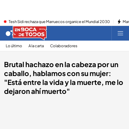
Tesh Sidi rechaza que Marruecos organice el Mundial 2030
Mar
Lo último
A la carta
Colaboradores
Brutal hachazo en la cabeza por un
caballo, hablamos con su mujer:
"Está entre la vida y la muerte, me lo
dejaron ahí muerto"