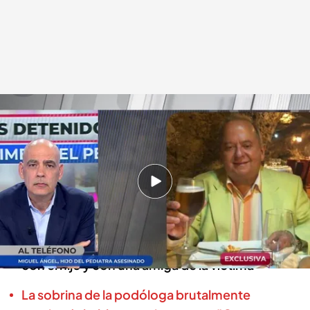
Hablamos con el hijo del hombre asesinado
En boca de todos
20 SEP 2024 - 14:14h.
Rafael Piorno fue hallado apuñalado en su casa
de Roquetas del mar, en Almería
'En boca de todos' ha hablado, en exclusiva,
con el hijo y con una amiga de la víctima
La sobrina de la podóloga brutalmente