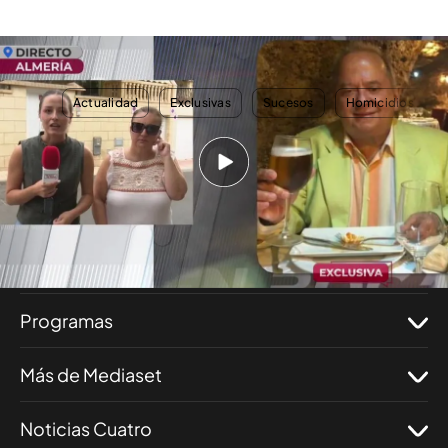
Hablamos en directo con una amiga de la víctima
TEMAS
Actualidad
Exclusivas
Sucesos
Homicidios
Nosotros
Corporativo
Programas
Más de Mediaset
Noticias Cuatro