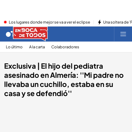
Los lugares donde mejor se va a ver el eclipse
Una soltera de '
Lo último
A la carta
Colaboradores
Exclusiva | El hijo del pediatra
asesinado en Almería: ''Mi padre no
llevaba un cuchillo, estaba en su
casa y se defendió''