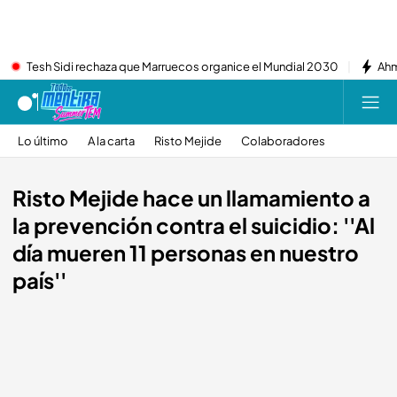
Tesh Sidi rechaza que Marruecos organice el Mundial 2030
Ahm
Lo último
A la carta
Risto Mejide
Colaboradores
Risto Mejide hace un llamamiento a
la prevención contra el suicidio: ''Al
día mueren 11 personas en nuestro
país''