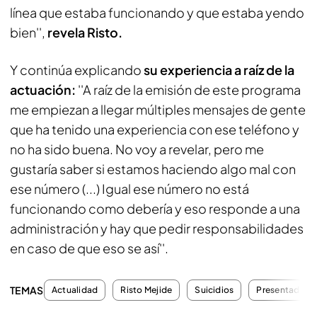
línea que estaba funcionando y que estaba yendo
bien'',
revela Risto.
Y continúa explicando
su experiencia a raíz de la
actuación:
''A raíz de la emisión de este programa
me empiezan a llegar múltiples mensajes de gente
que ha tenido una experiencia con ese teléfono y
no ha sido buena. No voy a revelar, pero me
gustaría saber si estamos haciendo algo mal con
ese número (...) Igual ese número no está
funcionando como debería y eso responde a una
administración y hay que pedir responsabilidades
en caso de que eso se así''.
TEMAS
Actualidad
Risto Mejide
Suicidios
Presentadores