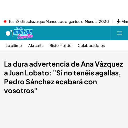
Tesh Sidi rechaza que Marruecos organice el Mundial 2030
Ahm
Lo último
A la carta
Risto Mejide
Colaboradores
La dura advertencia de Ana Vázquez
a Juan Lobato: "Si no tenéis agallas,
Pedro Sánchez acabará con
vosotros"