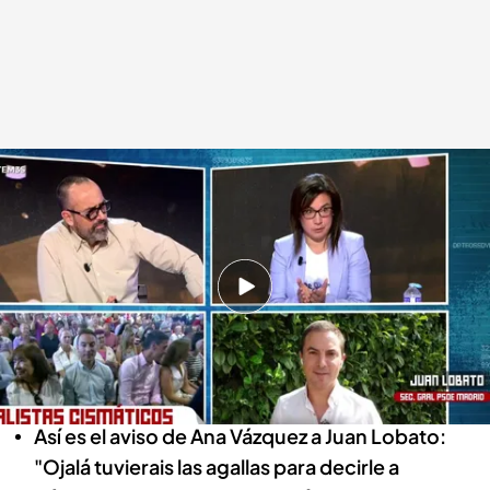
Ana Vázquez, diputada del PP y Juan Lobato, secretario PSOE Madrid
.
cuatro.com
Todo es mentira
03 SEP 2024 - 17:33h.
Pedro Sánchez estaría buscando "alinear"
algunos de los principales líderes socialistas
del país
Así es el aviso de Ana Vázquez a Juan Lobato:
"Ojalá tuvierais las agallas para decirle a