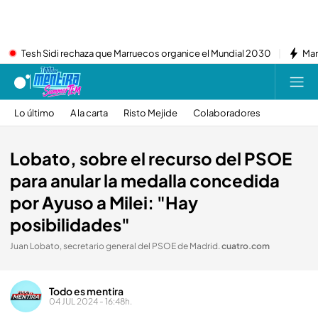
Tesh Sidi rechaza que Marruecos organice el Mundial 2030
Mar
Lo último
A la carta
Risto Mejide
Colaboradores
Lobato, sobre el recurso del PSOE
para anular la medalla concedida
por Ayuso a Milei: "Hay
posibilidades"
Juan Lobato, secretario general del PSOE de Madrid
.
cuatro.com
Todo es mentira
04 JUL 2024 - 16:48h.