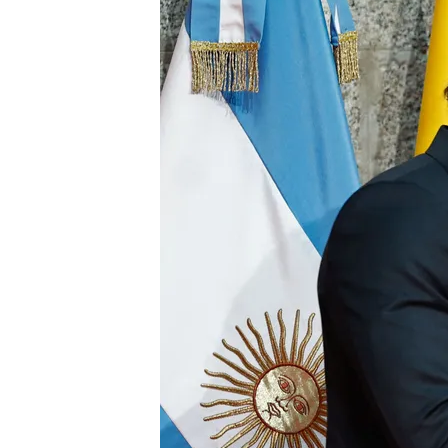
Redacción digital Noticias Cuatro
Europa
21 JUN 2024 - 21:26h.
Isabel Díaz Ayuso entreg
Madrid a pesar de los i
El presidente argentino
España y a Pedro Sánc
Crisis diplomática con 
Buenos Aires y Milei dic
Compartir
Isabel Díaz Ayuso
ha entr