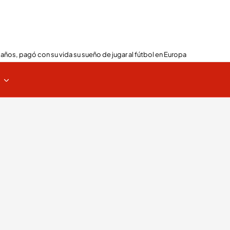
 años, pagó con su vida su sueño de jugar al fútbol en Europa
s