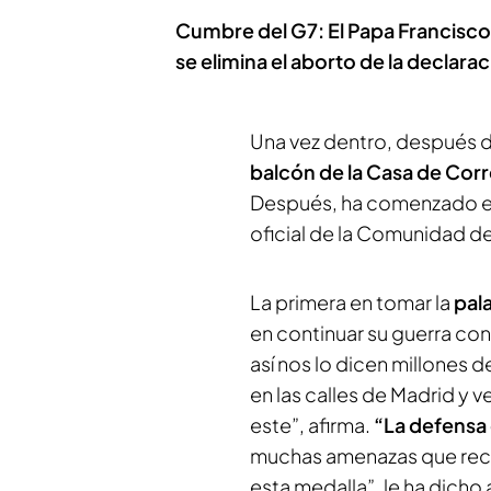
Cumbre del G7: El Papa Francisco 
se elimina el aborto de la declarac
Una vez dentro, después de
balcón de la Casa de Cor
Después, ha comenzado el ac
oficial de la Comunidad d
La primera en tomar la
pal
en continuar su guerra co
así nos lo dicen millones 
en las calles de Madrid y
este”, afirma.
“La defensa 
muchas amenazas que recib
esta medalla”, le ha dicho a