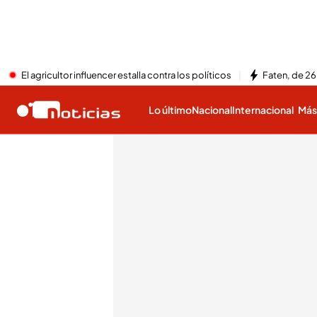
El agricultor influencer estalla contra los políticos
Faten, de 26
Lo último
Nacional
Internacional
Má