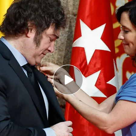
 Press
a a Javier Milei la Medalla Internacional de
nsultos a Pedro Sánchez
 ha aprovechado para atacar al gobierno de
hez
Argentina: España retira a la embajadora en
e que "es un disparate"
egado la
Medalla Internacional de Madrid
al