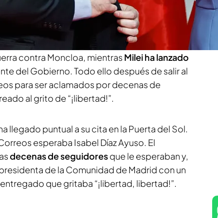
ís del mundo que ha insultado a Pedro Sánchez:
a Diego Arce
en el vídeo, la presidenta de la
 argentino han mostrado buena sintonía frente
las líneas en común de su discurso. Ayuso no ha
erra contra Moncloa, mientras
Milei ha lanzado
nte del Gobierno. Todo ello después de salir al
reos para ser aclamados por decenas de
ado al grito de “¡libertad!”.
ha llegado puntual a su cita en la Puerta del Sol.
 Correos esperaba Isabel Díaz Ayuso. El
las
decenas de seguidores
que le esperaban y,
 presidenta de la Comunidad de Madrid con un
entregado que gritaba “¡libertad, libertad!”.