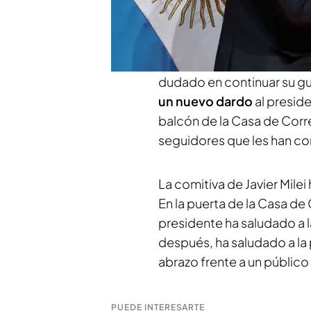
único presidente de un pa
Javier Milei
.
Según inform
comunidad y el mandatario
a frente, casi tanta como 
dudado en continuar su gu
un nuevo dardo
al preside
balcón de la Casa de Cor
seguidores que les han core
La comitiva de Javier Milei 
En la puerta de la Casa de
presidente ha saludado a 
después, ha saludado a la
abrazo frente a un público 
PUEDE INTERESARTE