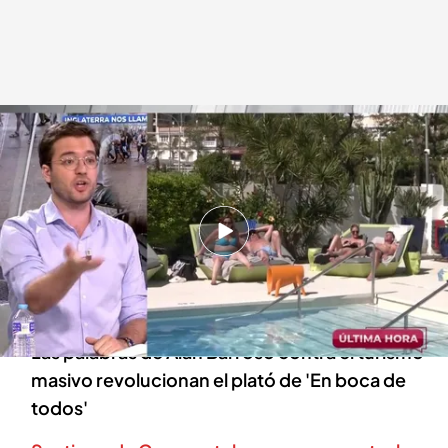
Alán Barroso, periodista y colaborador de 'En boca de todos'
.
cuatro.com
En boca de todos
08 JUL 2024 - 12:31h.
Manifestantes contra el turismo masivo lanzan
agua a los turistas e Inglaterra nos llama
desagradecidos
Las palabras de Alán Barroso contra el turismo
masivo revolucionan el plató de 'En boca de
todos'