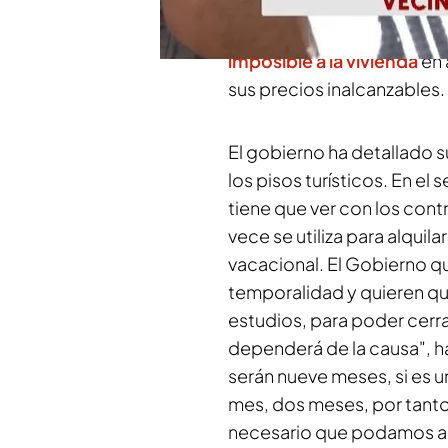
Vivienda y Agenda Urbana,
regular este tipo de alquil
imposible a la vivienda
en 
sus precios inalcanzables.
El gobierno ha detallado 
los pisos turísticos. En el
tiene que ver con los con
vece se utiliza para alquil
vacacional. El Gobierno qui
temporalidad y quieren q
estudios, para poder cerra
dependerá de la causa", ha
serán nueve meses, si es u
mes, dos meses, por tanto
necesario que podamos acre