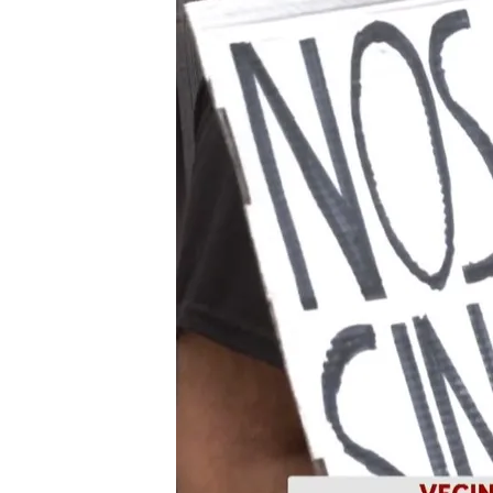
03 JUL 2024 - 15:13h.
La ministra de Vivienda,
regular el alquiler de t
El Gobierno cambiará la
vecinos puedan vetar lo
La cara b del turismo: u
queda sin vecinos
Compartir
El Gobierno toma
medida
turísticos. Según informa