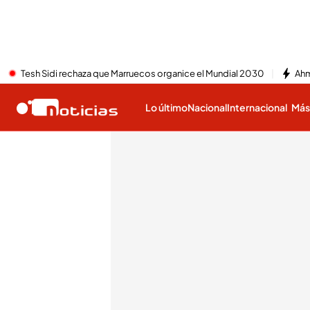
Tesh Sidi rechaza que Marruecos organice el Mundial 2030
Ahm
Lo último
Nacional
Internacional
Má