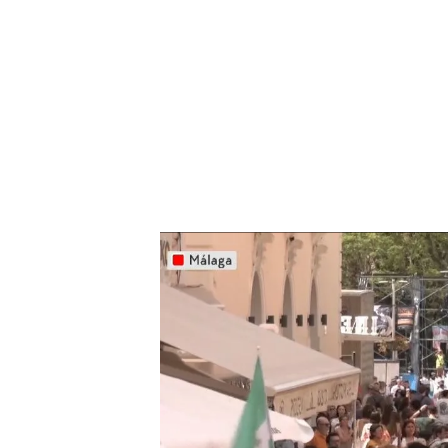
Los problemas generados por el turismo en Málaga
Los
vecinos
del centro de
En Málaga miles de persona
vivienda que en los último
piden al consistorio que ha
del centro
de la ciudad.