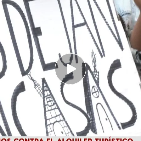
 Isabel Rodríguez, ha detallado su plan para
emporada y los pisos turísticos
 Ley de Propiedad Horizontal para que los
s pisos turísticos
na de las plazas mas emblemáticas de Sevilla se
s
contra los
alquileres
de temporada y los
pisos
 Carlota Núñez en el vídeo
, la ministra de