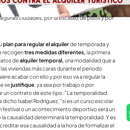
 Isabel Rodríguez, ha presentado su plan para
eres y tratar de
despejar el acceso casi
algunas ciudades, por la escasez de pisos y por
su
plan para regular el alquiler
de temporada y
 se recogen
tres medidas diferentes,
la primera
tratos de
alquiler temporal,
una modalidad que a
ar las viviendas más caras durante el periodo
ere acabar con ello y por eso va a regular la
ue se
justifique
, ya sea por trabajo o por
r un contrato de este tipo. "La temporalidad
 dicho Isabel Rodríguez, "si es un curso escolar
n festival o un acontecimiento deportivo será un
 la causalidad determinará la temporalidad. Y es
ditar esa causalidad a la hora de formalizar el