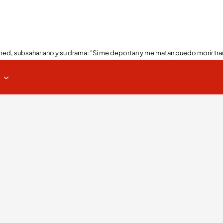
ed, subsahariano y su drama: "Si me deportan y me matan puedo morir tra
s