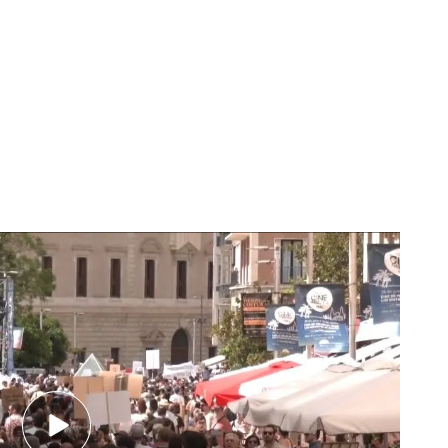
 las ciudades
dicen basta
a los pisos turísticos.
s piden políticas que mejoren el acceso a la
s años se ha vuelto imposible. También en Cádiz
ga algo para evitar la
expulsión de los vecinos