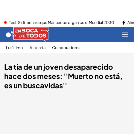
Tesh Sidi rechaza que Marruecos organice el Mundial 2030
Ahm
Lo último
A la carta
Colaboradores
La tía de un joven desaparecido
hace dos meses: ''Muerto no está,
es un buscavidas''