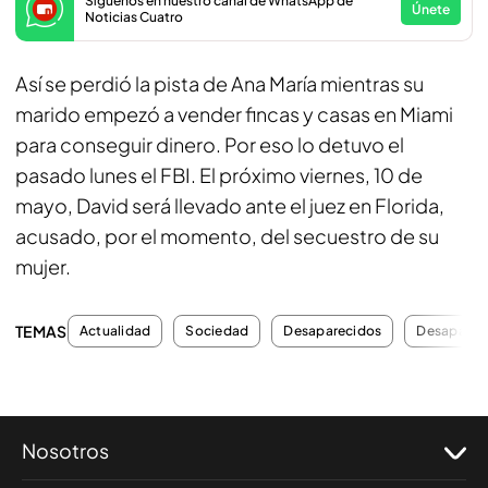
Síguenos en nuestro canal de WhatsApp de
Únete
Noticias Cuatro
Así se perdió la pista de Ana María mientras su
marido empezó a vender fincas y casas en Miami
para conseguir dinero. Por eso lo detuvo el
pasado lunes el FBI. El próximo viernes, 10 de
mayo, David será llevado ante el juez en Florida,
acusado, por el momento, del secuestro de su
mujer.
TEMAS
Actualidad
Sociedad
Desaparecidos
Desaparic
Nosotros